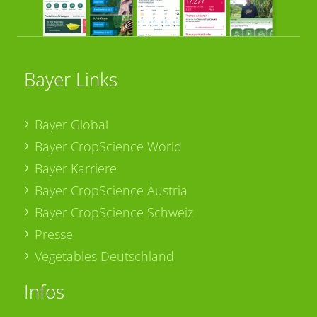
Bayer Links
Bayer Global
Bayer CropScience World
Bayer Karriere
Bayer CropScience Austria
Bayer CropScience Schweiz
Presse
Vegetables Deutschland
Infos