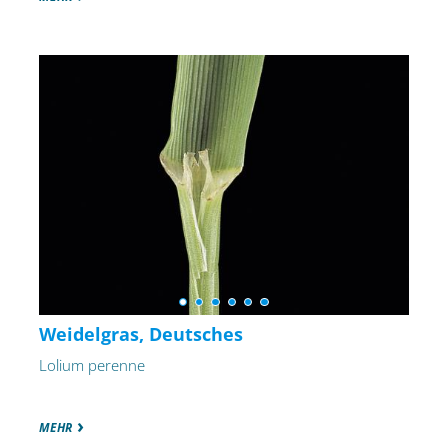
Weidelgras, Deutsches
Lolium perenne
MEHR