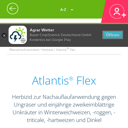
A-Z
Agrar Wetter
Öffnen
Bayer CropScience Deutschland GmbH
Kostenlos bei Google Play
®
Pflanzenschutzmittel / Herbizid / Atlantis
Flex
Atlantis
Flex
®
Herbizid zur Nachauflaufanwendung gegen
Ungräser und einjährige zweikeimblättrige
Unkräuter in Winterweichweizen, -roggen, -
triticale, -hartweizen und Dinkel