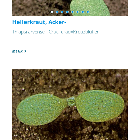
Hellerkraut, Acker-
Thlapsi arvense - Cruciferae=Kreuzblütler
MEHR