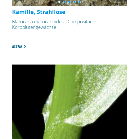
Kamille, Strahllose
Matricaria matricarioides - Compositae =
Korbblütengewächse
MEHR