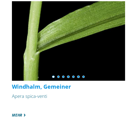
Windhalm, Gemeiner
Apera spica-venti
MEHR