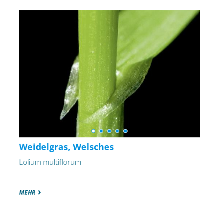
Weidelgras, Welsches
Lolium multiflorum
MEHR