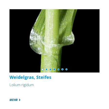
Weidelgras, Steifes
Lolium rigidum
MEHR