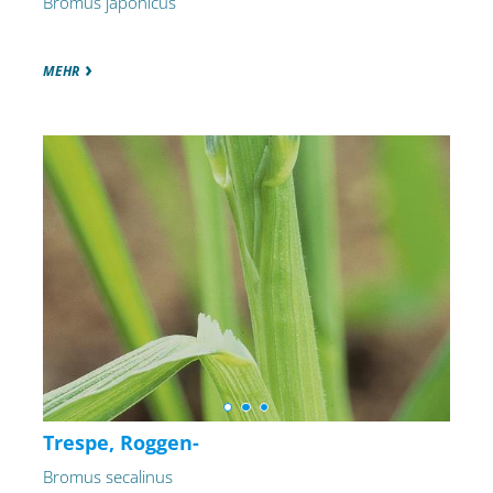
Bromus japonicus
MEHR
Trespe, Roggen-
Bromus secalinus