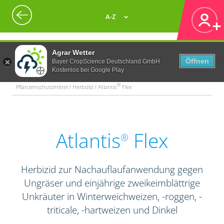
A-Z
Agrar Wetter
Öffnen
Bayer CropScience Deutschland GmbH
Kostenlos bei Google Play
®
Pflanzenschutzmittel / Herbizid / Atlantis
Flex
Atlantis
Flex
®
Herbizid zur Nachauflaufanwendung gegen
Ungräser und einjährige zweikeimblättrige
Unkräuter in Winterweichweizen, -roggen, -
triticale, -hartweizen und Dinkel