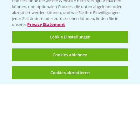
Cookies, ohne die wir die Webseite nicht verfügbar machen
können, und optionalen Cookies, die unten abgelehnt oder
PRE - Chemikalien sicher entsorgen
akzeptiert werden können, und wie Sie Ihre Einwilligungen
jeder Zeit ändern oder zurückziehen können, finden Sie in
Sammelstellen und Termine
unserer
Privacy Statement
Cookie Einstellungen
Kontakt & Notfall
Cookies ablehnen
Beratung auf WhatsApp
T.
+49 (0)174 346 564 1
Cookies akzeptieren
Öffnen
Bis zu 4 Produkte vergleichen:
(noch 4)
KONTAKT
Hilfe in Notfällen
T.
+49 (0)214/30-20220