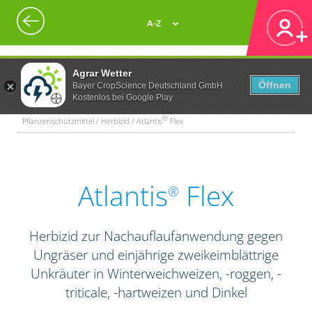
A-Z
Agrar Wetter
Öffnen
Bayer CropScience Deutschland GmbH
Kostenlos bei Google Play
®
Pflanzenschutzmittel / Herbizid / Atlantis
Flex
Atlantis
Flex
®
Herbizid zur Nachauflaufanwendung gegen
Ungräser und einjährige zweikeimblättrige
Unkräuter in Winterweichweizen, -roggen, -
triticale, -hartweizen und Dinkel