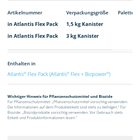
Artikelnummer
Verpackungsgröße
Palettene
in Atlantis Flex Pack
1,5 kg Kanister
in Atlantis Flex Pack
3 kg Kanister
Enthalten in
®
®
®
Atlantis
Flex Pack (Atlantis
Flex + Biopower
)
Wichtiger Hinweis für Pflanzenschutzmittel und Biozide
Für Pflanzenschutzmittel: „Pflanzenschutzmittel vorsichtig verwenden.
Die Informationen auf dem Produktetikett sind stets zu befolgen.“ Für
Biozide: „Biozidprodukte vorsichtig verwenden. Vor Gebrauch stets
Etikett und Produktinformationen lesen.“