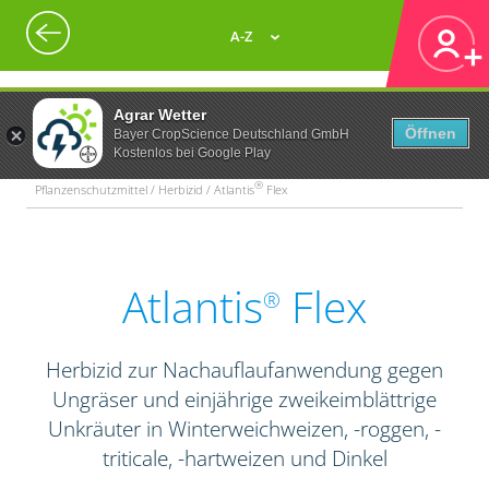
A-Z
Agrar Wetter
Öffnen
Bayer CropScience Deutschland GmbH
Kostenlos bei Google Play
®
Pflanzenschutzmittel / Herbizid / Atlantis
Flex
Atlantis
Flex
®
Herbizid zur Nachauflaufanwendung gegen
Ungräser und einjährige zweikeimblättrige
Unkräuter in Winterweichweizen, -roggen, -
triticale, -hartweizen und Dinkel