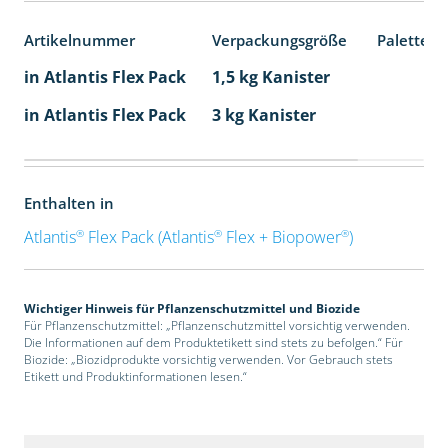
Artikelnummer
Verpackungsgröße
Palettene
in Atlantis Flex Pack
1,5 kg Kanister
in Atlantis Flex Pack
3 kg Kanister
Enthalten in
®
®
®
Atlantis
Flex Pack (Atlantis
Flex + Biopower
)
Wichtiger Hinweis für Pflanzenschutzmittel und Biozide
Für Pflanzenschutzmittel: „Pflanzenschutzmittel vorsichtig verwenden.
Die Informationen auf dem Produktetikett sind stets zu befolgen.“ Für
Biozide: „Biozidprodukte vorsichtig verwenden. Vor Gebrauch stets
Etikett und Produktinformationen lesen.“