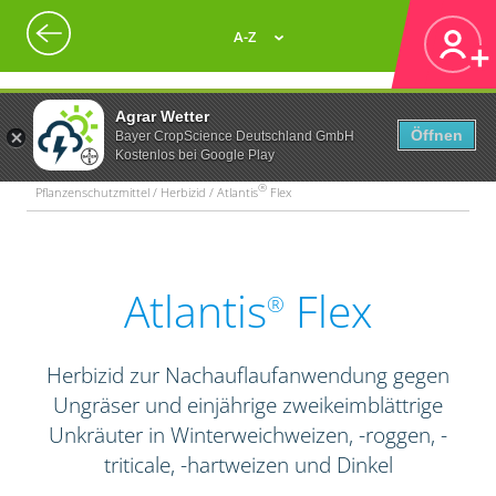
A-Z
Agrar Wetter
Öffnen
Bayer CropScience Deutschland GmbH
Kostenlos bei Google Play
®
Pflanzenschutzmittel / Herbizid / Atlantis
Flex
Atlantis
Flex
®
Herbizid zur Nachauflaufanwendung gegen
Ungräser und einjährige zweikeimblättrige
Unkräuter in Winterweichweizen, -roggen, -
triticale, -hartweizen und Dinkel