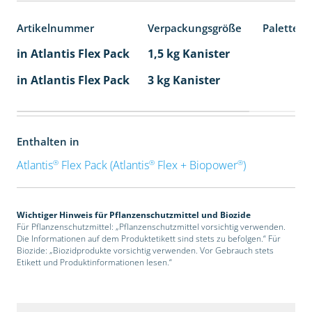
Artikelnummer
Verpackungsgröße
Palettene
in Atlantis Flex Pack
1,5 kg Kanister
in Atlantis Flex Pack
3 kg Kanister
Enthalten in
®
®
®
Atlantis
Flex Pack (Atlantis
Flex + Biopower
)
Wichtiger Hinweis für Pflanzenschutzmittel und Biozide
Für Pflanzenschutzmittel: „Pflanzenschutzmittel vorsichtig verwenden.
Die Informationen auf dem Produktetikett sind stets zu befolgen.“ Für
Biozide: „Biozidprodukte vorsichtig verwenden. Vor Gebrauch stets
Etikett und Produktinformationen lesen.“