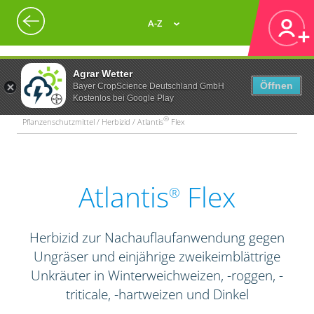
A-Z
Agrar Wetter
Öffnen
Bayer CropScience Deutschland GmbH
Kostenlos bei Google Play
®
Pflanzenschutzmittel / Herbizid / Atlantis
Flex
Atlantis
Flex
®
Herbizid zur Nachauflaufanwendung gegen
Ungräser und einjährige zweikeimblättrige
Unkräuter in Winterweichweizen, -roggen, -
triticale, -hartweizen und Dinkel