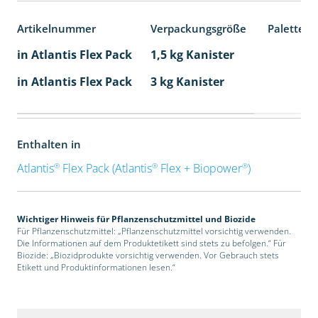
Artikelnummer
Verpackungsgröße
Palettene
in Atlantis Flex Pack
1,5 kg Kanister
in Atlantis Flex Pack
3 kg Kanister
Enthalten in
®
®
®
Atlantis
Flex Pack (Atlantis
Flex + Biopower
)
Wichtiger Hinweis für Pflanzenschutzmittel und Biozide
Für Pflanzenschutzmittel: „Pflanzenschutzmittel vorsichtig verwenden.
Die Informationen auf dem Produktetikett sind stets zu befolgen.“ Für
Biozide: „Biozidprodukte vorsichtig verwenden. Vor Gebrauch stets
Etikett und Produktinformationen lesen.“