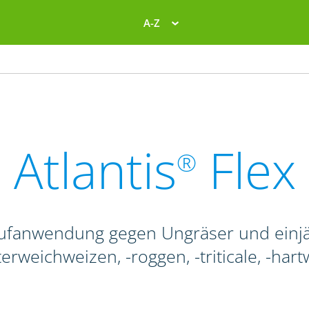
A-Z
Atlantis
Flex
®
aufanwendung gegen Ungräser und einjäh
erweichweizen, -roggen, -triticale, -har