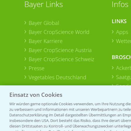
Bayer Links
Infos
LINKS
Bayer Global
Bayer CropScience World
Apps
Bayer Karriere
Wetter
Bayer CropScience Austria
BROSC
Bayer CropScience Schweiz
Acker
Presse
Saatg
Vegetables Deutschland
Sonde
Einsatz von Cookies
Wir würden gerne optionale Cookies verwenden, um Ihre Nutzung dies
zu verbessern und Informationen mit unseren Werbepartnern zu teilen.
Datenschutzerklärung im Detail dargestellten Übermittlungen an Empfä
insbesondere den USA. Dort besteht das Risiko, dass Ihre derart über
diesen Drittstaaten zu Kontroll- und Überwachungszwecken unterlie