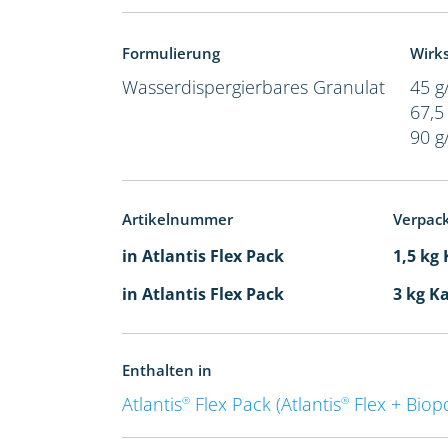
Formulierung
Wirks
Wasserdispergierbares Granulat
45 g
67,5
90 g
Artikelnummer
Verpac
in Atlantis Flex Pack
1,5 kg
in Atlantis Flex Pack
3 kg K
Enthalten in
Atlantis
Flex Pack (Atlantis
Flex + Bio
®
®