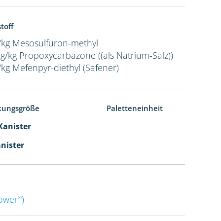
toff
/kg Mesosulfuron-methyl
 g/kg Propoxycarbazone ((als Natrium-Salz))
/kg Mefenpyr-diethyl (Safener)
kungsgröße
Paletteneinheit
 Kanister
anister
power
)
®