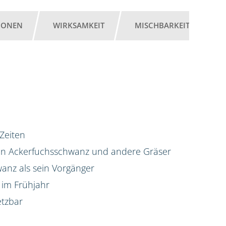
IONEN
WIRKSAMKEIT
MISCHBARKEIT
G
 Zeiten
gen Ackerfuchsschwanz und andere Gräser
anz als sein Vorgänger
 im Frühjahr
etzbar