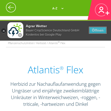
A-Z
Agrar Wetter
Öffnen
Bayer CropScience Deutschland GmbH
Kostenlos bei Google Play
®
Pflanzenschutzmittel / Herbizid / Atlantis
Flex
Atlantis
Flex
®
Herbizid zur Nachauflaufanwendung gegen
Ungräser und einjährige zweikeimblättrige
Unkräuter in Winterweichweizen, -roggen, -
triticale, -hartweizen und Dinkel