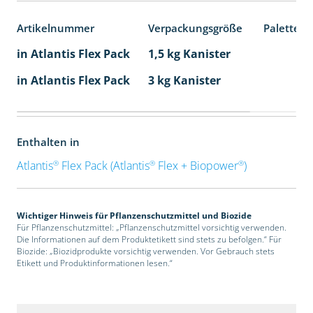
Artikelnummer
Verpackungsgröße
Palettene
in Atlantis Flex Pack
1,5 kg Kanister
in Atlantis Flex Pack
3 kg Kanister
Enthalten in
®
®
®
Atlantis
Flex Pack (Atlantis
Flex + Biopower
)
Wichtiger Hinweis für Pflanzenschutzmittel und Biozide
Für Pflanzenschutzmittel: „Pflanzenschutzmittel vorsichtig verwenden.
Die Informationen auf dem Produktetikett sind stets zu befolgen.“ Für
Biozide: „Biozidprodukte vorsichtig verwenden. Vor Gebrauch stets
Etikett und Produktinformationen lesen.“