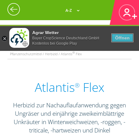
A-Z
Agrar Wetter
Öffnen
Bayer CropScience Deutschland GmbH
Kostenlos bei Google Play
®
Pflanzenschutzmittel / Herbizid / Atlantis
Flex
Atlantis
Flex
®
Herbizid zur Nachauflaufanwendung gegen
Ungräser und einjährige zweikeimblättrige
Unkräuter in Winterweichweizen, -roggen, -
triticale, -hartweizen und Dinkel