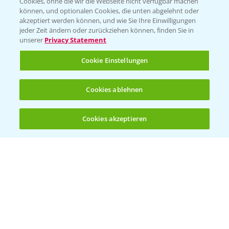
Cookies, ohne die wir die Webseite nicht verfügbar machen
können, und optionalen Cookies, die unten abgelehnt oder
PRE - Chemikalien sicher entsorgen
akzeptiert werden können, und wie Sie Ihre Einwilligungen
jeder Zeit ändern oder zurückziehen können, finden Sie in
Sammelstellen und Termine
unserer
Privacy Statement
Cookie Einstellungen
Kontakt & Notfall
Cookies ablehnen
Beratung auf WhatsApp
T.
+49 (0)174 346 564 1
Cookies akzeptieren
Öffnen
Bis zu 4 Produkte vergleichen:
(noch 4)
KONTAKT
Hilfe in Notfällen
T.
+49 (0)214/30-20220