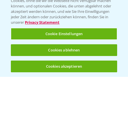
Cookies, ohne die wir die Webseite nicht verfügbar machen
können, und optionalen Cookies, die unten abgelehnt oder
PRE - Chemikalien sicher entsorgen
akzeptiert werden können, und wie Sie Ihre Einwilligungen
jeder Zeit ändern oder zurückziehen können, finden Sie in
Sammelstellen und Termine
unserer
Privacy Statement
Cookie Einstellungen
Kontakt & Notfall
Cookies ablehnen
Beratung auf WhatsApp
T.
+49 (0)174 346 564 1
Cookies akzeptieren
Öffnen
Bis zu 4 Produkte vergleichen:
(noch 4)
KONTAKT
Hilfe in Notfällen
T.
+49 (0)214/30-20220