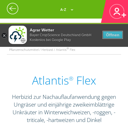
A-Z
Agrar Wetter
Öffnen
Bayer CropScience Deutschland GmbH
Kostenlos bei Google Play
®
Pflanzenschutzmittel / Herbizid / Atlantis
Flex
Atlantis
Flex
®
Herbizid zur Nachauflaufanwendung gegen
Ungräser und einjährige zweikeimblättrige
Unkräuter in Winterweichweizen, -roggen, -
triticale, -hartweizen und Dinkel