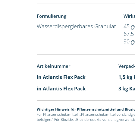
Formulierung
Wirks
Wasserdispergierbares Granulat
45 g
67,5
90 g
Artikelnummer
Verpac
in Atlantis Flex Pack
1,5 kg
in Atlantis Flex Pack
3 kg K
Wichtiger Hinweis für Pflanzenschutzmittel und Biozi
Für Pflanzenschutzmittel: „Pflanzenschutzmittel vorsichtig
befolgen.“ Für Biozide: „Biozidprodukte vorsichtig verwend