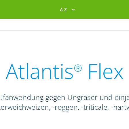
A-Z
Atlantis
Flex
®
aufanwendung gegen Ungräser und einjäh
erweichweizen, -roggen, -triticale, -har