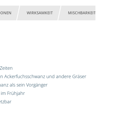
IONEN
WIRKSAMKEIT
MISCHBARKEIT
G
 Zeiten
gen Ackerfuchsschwanz und andere Gräser
anz als sein Vorgänger
 im Frühjahr
etzbar