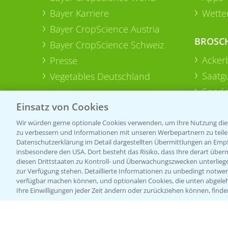
Bayer Karriere
Wetter
Bayer CropScience Austria
BROSC
Bayer CropScience Schweiz
Acker
Presse
Saatg
Vegetables Deutschland
Sonde
Einsatz von Cookies
Wir würden gerne optionale Cookies verwenden, um Ihre Nutzung dies
zu verbessern und Informationen mit unseren Werbepartnern zu teilen.
Datenschutzerklärung im Detail dargestellten Übermittlungen an Empfä
insbesondere den USA. Dort besteht das Risiko, dass Ihre derart über
diesen Drittstaaten zu Kontroll- und Überwachungszwecken unterlie
zur Verfügung stehen. Detaillierte Informationen zu unbedingt notwen
verfügbar machen können, und optionalen Cookies, die unten abgeleh
Ihre Einwilligungen jeder Zeit ändern oder zurückziehen können, finde