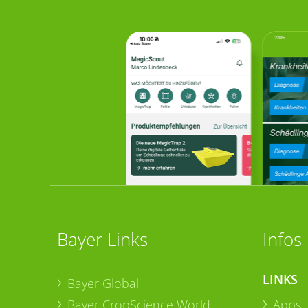
Bayer Links
Infos
LINKS
Bayer Global
Bayer CropScience World
Apps