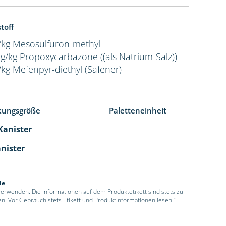
toff
/kg Mesosulfuron-methyl
 g/kg Propoxycarbazone ((als Natrium-Salz))
/kg Mefenpyr-diethyl (Safener)
kungsgröße
Paletteneinheit
 Kanister
anister
de
 verwenden. Die Informationen auf dem Produktetikett sind stets zu
en. Vor Gebrauch stets Etikett und Produktinformationen lesen.“