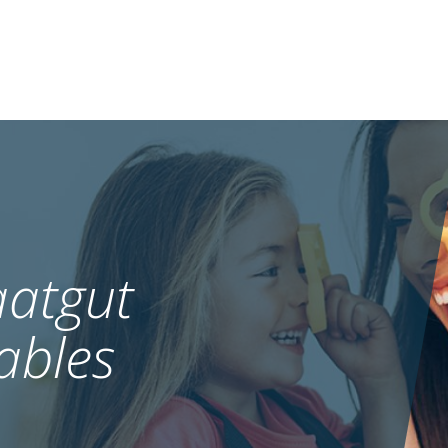
atgut
ables