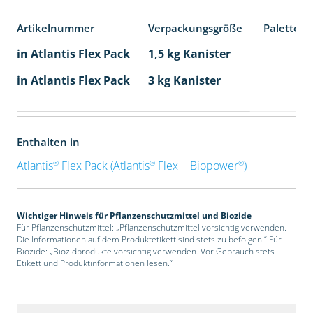
Artikelnummer
Verpackungsgröße
Palettene
in Atlantis Flex Pack
1,5 kg Kanister
in Atlantis Flex Pack
3 kg Kanister
Enthalten in
®
®
®
Atlantis
Flex Pack (Atlantis
Flex + Biopower
)
Wichtiger Hinweis für Pflanzenschutzmittel und Biozide
Für Pflanzenschutzmittel: „Pflanzenschutzmittel vorsichtig verwenden.
Die Informationen auf dem Produktetikett sind stets zu befolgen.“ Für
Biozide: „Biozidprodukte vorsichtig verwenden. Vor Gebrauch stets
Etikett und Produktinformationen lesen.“