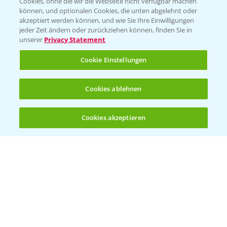
Cookies, ohne die wir die Webseite nicht verfügbar machen
können, und optionalen Cookies, die unten abgelehnt oder
PRE - Chemikalien sicher entsorgen
akzeptiert werden können, und wie Sie Ihre Einwilligungen
jeder Zeit ändern oder zurückziehen können, finden Sie in
Sammelstellen und Termine
unserer
Privacy Statement
Cookie Einstellungen
Kontakt & Notfall
Cookies ablehnen
Beratung auf WhatsApp
T.
+49 (0)174 346 564 1
Cookies akzeptieren
Öffnen
Bis zu 4 Produkte vergleichen:
(noch 4)
KONTAKT
Hilfe in Notfällen
T.
+49 (0)214/30-20220