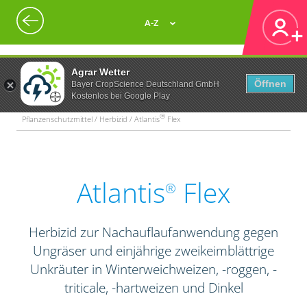
A-Z
Agrar Wetter
Öffnen
Bayer CropScience Deutschland GmbH
Kostenlos bei Google Play
®
Pflanzenschutzmittel / Herbizid / Atlantis
Flex
Atlantis
Flex
®
Herbizid zur Nachauflaufanwendung gegen
Ungräser und einjährige zweikeimblättrige
Unkräuter in Winterweichweizen, -roggen, -
triticale, -hartweizen und Dinkel