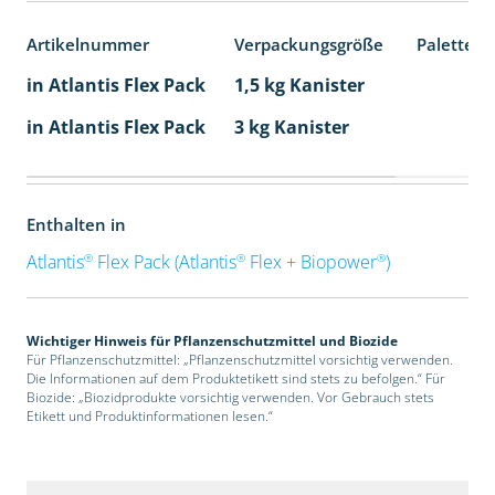
Artikelnummer
Verpackungsgröße
Palettene
in Atlantis Flex Pack
1,5 kg Kanister
in Atlantis Flex Pack
3 kg Kanister
Enthalten in
®
®
®
Atlantis
Flex Pack (Atlantis
Flex + Biopower
)
Wichtiger Hinweis für Pflanzenschutzmittel und Biozide
Für Pflanzenschutzmittel: „Pflanzenschutzmittel vorsichtig verwenden.
Die Informationen auf dem Produktetikett sind stets zu befolgen.“ Für
Biozide: „Biozidprodukte vorsichtig verwenden. Vor Gebrauch stets
Etikett und Produktinformationen lesen.“