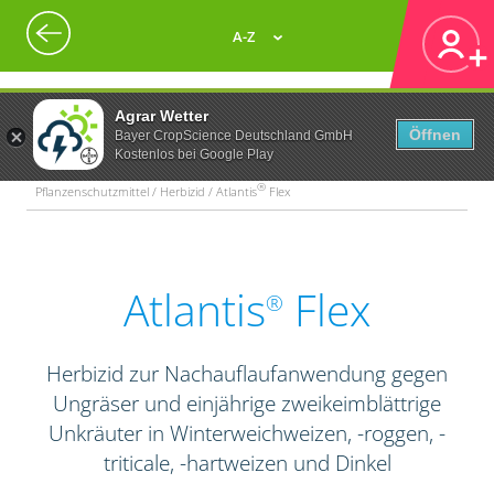
A-Z
Agrar Wetter
Öffnen
Bayer CropScience Deutschland GmbH
Kostenlos bei Google Play
®
Pflanzenschutzmittel / Herbizid / Atlantis
Flex
Atlantis
Flex
®
Herbizid zur Nachauflaufanwendung gegen
Ungräser und einjährige zweikeimblättrige
Unkräuter in Winterweichweizen, -roggen, -
triticale, -hartweizen und Dinkel