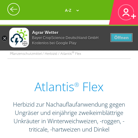
A-Z
Agrar Wetter
Öffnen
Bayer CropScience Deutschland GmbH
Kostenlos bei Google Play
®
Pflanzenschutzmittel / Herbizid / Atlantis
Flex
Atlantis
Flex
®
Herbizid zur Nachauflaufanwendung gegen
Ungräser und einjährige zweikeimblättrige
Unkräuter in Winterweichweizen, -roggen, -
triticale, -hartweizen und Dinkel