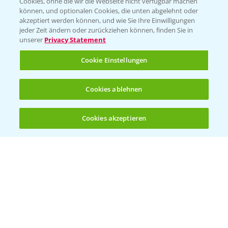
Cookies, ohne die wir die Webseite nicht verfügbar machen
können, und optionalen Cookies, die unten abgelehnt oder
PRE - Chemikalien sicher entsorgen
akzeptiert werden können, und wie Sie Ihre Einwilligungen
jeder Zeit ändern oder zurückziehen können, finden Sie in
Sammelstellen und Termine
unserer
Privacy Statement
Cookie Einstellungen
Kontakt & Notfall
Cookies ablehnen
Beratung auf WhatsApp
T.
+49 (0)174 346 564 1
Cookies akzeptieren
Öffnen
Bis zu 4 Produkte vergleichen:
(noch 4)
KONTAKT
Hilfe in Notfällen
T.
+49 (0)214/30-20220