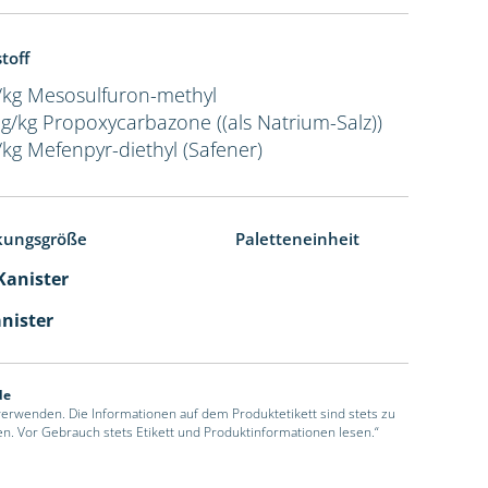
toff
/kg Mesosulfuron-methyl
 g/kg Propoxycarbazone ((als Natrium-Salz))
/kg Mefenpyr-diethyl (Safener)
kungsgröße
Paletteneinheit
 Kanister
anister
de
 verwenden. Die Informationen auf dem Produktetikett sind stets zu
en. Vor Gebrauch stets Etikett und Produktinformationen lesen.“