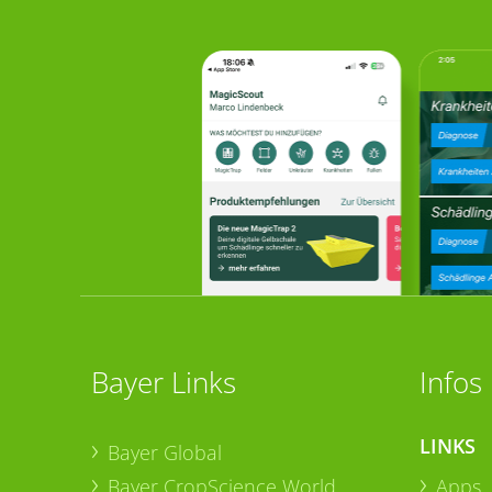
Bayer Links
Infos
LINKS
Bayer Global
Bayer CropScience World
Apps