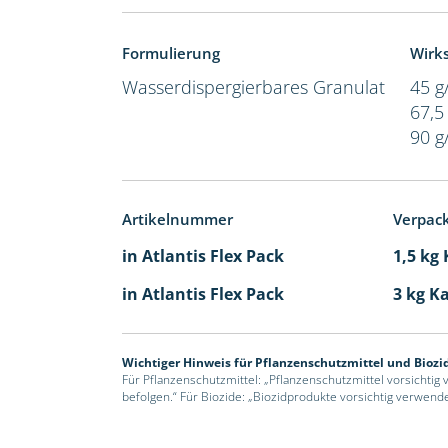
Formulierung
Wirks
Wasserdispergierbares Granulat
45 g
67,5
90 g
Artikelnummer
Verpac
in Atlantis Flex Pack
1,5 kg
in Atlantis Flex Pack
3 kg K
Wichtiger Hinweis für Pflanzenschutzmittel und Biozi
Für Pflanzenschutzmittel: „Pflanzenschutzmittel vorsichtig
befolgen.“ Für Biozide: „Biozidprodukte vorsichtig verwend