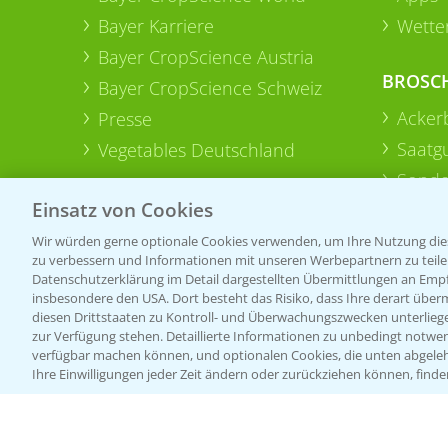
Bayer Karriere
Wetter
Bayer CropScience Austria
BROSC
Bayer CropScience Schweiz
Acker
Presse
Saatg
Vegetables Deutschland
Sonde
Einsatz von Cookies
Wir würden gerne optionale Cookies verwenden, um Ihre Nutzung dies
zu verbessern und Informationen mit unseren Werbepartnern zu teilen.
Datenschutzerklärung im Detail dargestellten Übermittlungen an Empfä
insbesondere den USA. Dort besteht das Risiko, dass Ihre derart über
diesen Drittstaaten zu Kontroll- und Überwachungszwecken unterlie
zur Verfügung stehen. Detaillierte Informationen zu unbedingt notwen
verfügbar machen können, und optionalen Cookies, die unten abgeleh
Ihre Einwilligungen jeder Zeit ändern oder zurückziehen können, finde