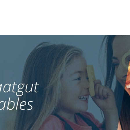
atgut
ables