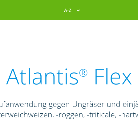
A-Z
Atlantis
Flex
®
aufanwendung gegen Ungräser und einjäh
erweichweizen, -roggen, -triticale, -har