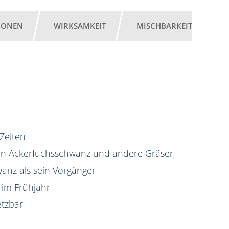
IONEN
WIRKSAMKEIT
MISCHBARKEIT
G
 Zeiten
gen Ackerfuchsschwanz und andere Gräser
anz als sein Vorgänger
 im Frühjahr
etzbar