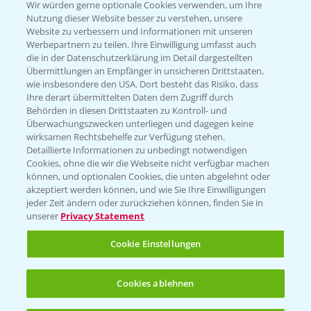
T.
+49 (0)174 346 564 1
Wir würden gerne optionale Cookies verwenden, um Ihre
Nutzung dieser Website besser zu verstehen, unsere
Website zu verbessern und Informationen mit unseren
KONTAKT
Werbepartnern zu teilen. Ihre Einwilligung umfasst auch
die in der Datenschutzerklärung im Detail dargestellten
Übermittlungen an Empfänger in unsicheren Drittstaaten,
Hilfe in Notfällen
wie insbesondere den USA. Dort besteht das Risiko, dass
Ihre derart übermittelten Daten dem Zugriff durch
T.
+49 (0)214/30-20220
Behörden in diesen Drittstaaten zu Kontroll- und
Überwachungszwecken unterliegen und dagegen keine
wirksamen Rechtsbehelfe zur Verfügung stehen.
Detaillierte Informationen zu unbedingt notwendigen
Cookies, ohne die wir die Webseite nicht verfügbar machen
können, und optionalen Cookies, die unten abgelehnt oder
akzeptiert werden können, und wie Sie Ihre Einwilligungen
jeder Zeit ändern oder zurückziehen können, finden Sie in
Folgen Sie uns
unserer
Privacy Statement
Cookie Einstellungen
Cookies ablehnen