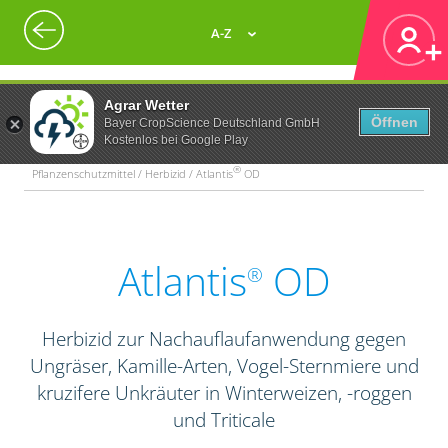
A-Z
Agrar Wetter
Öffnen
Bayer CropScience Deutschland GmbH
Kostenlos bei Google Play
®
Pflanzenschutzmittel / Herbizid / Atlantis
OD
Atlantis
OD
®
Herbizid zur Nachauflaufanwendung gegen
Ungräser, Kamille-Arten, Vogel-Sternmiere und
kruzifere Unkräuter in Winterweizen, -roggen
und Triticale