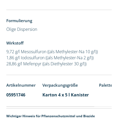
Formulierung
Ölige Dispersion
Wirkstoff
9,72 g/l Mesosulfuron ((als Methylester-Na 10 g/l))
1,86 g/l Iodosulfuron ((als Methylester-Na 2 g/l))
28,86 g/l Mefenpyr ((als Diethylester 30 g/l))
Artikelnummer
Verpackungsgröße
Palettene
05951746
Karton 4 x 5 l Kanister
40
Wichtiger Hinweis für Pflanzenschutzmittel und Biozide