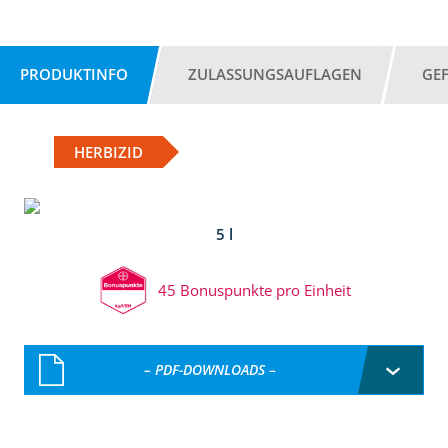
PRODUKTINFO
ZULASSUNGSAUFLAGEN
GE
HERBIZID
5 l
45 Bonuspunkte pro Einheit
– PDF-DOWNLOADS –