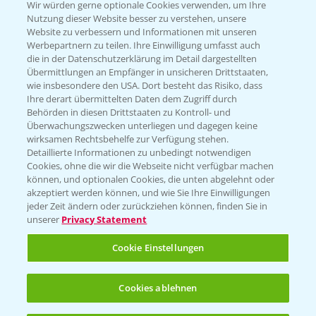
T.
+49 (0)174 346 564 1
Wir würden gerne optionale Cookies verwenden, um Ihre
Nutzung dieser Website besser zu verstehen, unsere
Website zu verbessern und Informationen mit unseren
KONTAKT
Werbepartnern zu teilen. Ihre Einwilligung umfasst auch
die in der Datenschutzerklärung im Detail dargestellten
Übermittlungen an Empfänger in unsicheren Drittstaaten,
Hilfe in Notfällen
wie insbesondere den USA. Dort besteht das Risiko, dass
Ihre derart übermittelten Daten dem Zugriff durch
T.
+49 (0)214/30-20220
Behörden in diesen Drittstaaten zu Kontroll- und
Überwachungszwecken unterliegen und dagegen keine
wirksamen Rechtsbehelfe zur Verfügung stehen.
Detaillierte Informationen zu unbedingt notwendigen
Cookies, ohne die wir die Webseite nicht verfügbar machen
können, und optionalen Cookies, die unten abgelehnt oder
akzeptiert werden können, und wie Sie Ihre Einwilligungen
jeder Zeit ändern oder zurückziehen können, finden Sie in
Folgen Sie uns
unserer
Privacy Statement
Cookie Einstellungen
Cookies ablehnen