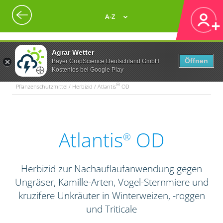
A-Z
Agrar Wetter
Öffnen
Bayer CropScience Deutschland GmbH
Kostenlos bei Google Play
®
Pflanzenschutzmittel / Herbizid / Atlantis
OD
Atlantis
OD
®
Herbizid zur Nachauflaufanwendung gegen
Ungräser, Kamille-Arten, Vogel-Sternmiere und
kruzifere Unkräuter in Winterweizen, -roggen
und Triticale