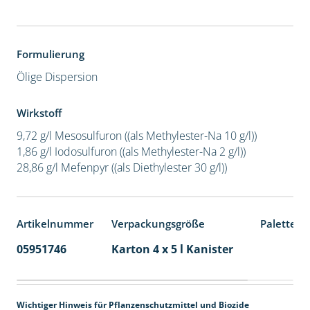
Formulierung
Ölige Dispersion
Wirkstoff
9,72 g/l Mesosulfuron ((als Methylester-Na 10 g/l))
1,86 g/l Iodosulfuron ((als Methylester-Na 2 g/l))
28,86 g/l Mefenpyr ((als Diethylester 30 g/l))
Artikelnummer
Verpackungsgröße
Palettene
05951746
Karton 4 x 5 l Kanister
40
Wichtiger Hinweis für Pflanzenschutzmittel und Biozide