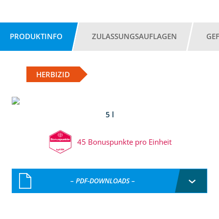
PRODUKTINFO
ZULASSUNGSAUFLAGEN
GE
HERBIZID
5 l
45 Bonuspunkte pro Einheit
– PDF-DOWNLOADS –