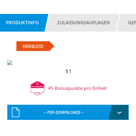
PRODUKTINFO
ZULASSUNGSAUFLAGEN
GE
HERBIZID
5 l
45 Bonuspunkte pro Einheit
– PDF-DOWNLOADS –