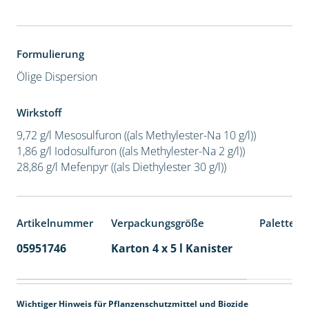
Formulierung
Ölige Dispersion
Wirkstoff
9,72 g/l Mesosulfuron ((als Methylester-Na 10 g/l))
1,86 g/l Iodosulfuron ((als Methylester-Na 2 g/l))
28,86 g/l Mefenpyr ((als Diethylester 30 g/l))
Artikelnummer
Verpackungsgröße
Palettene
05951746
Karton 4 x 5 l Kanister
40
Wichtiger Hinweis für Pflanzenschutzmittel und Biozide