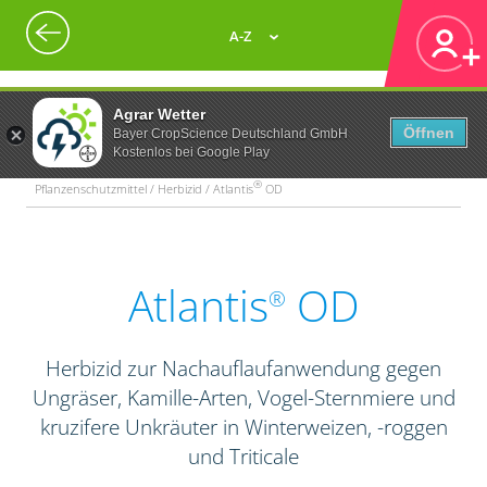
A-Z
Agrar Wetter
Öffnen
Bayer CropScience Deutschland GmbH
Kostenlos bei Google Play
®
Pflanzenschutzmittel / Herbizid / Atlantis
OD
Atlantis
OD
®
Herbizid zur Nachauflaufanwendung gegen
Ungräser, Kamille-Arten, Vogel-Sternmiere und
kruzifere Unkräuter in Winterweizen, -roggen
und Triticale