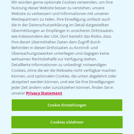
T.
+49 (0)174 346 564 1
Wir würden gerne optionale Cookies verwenden, um Ihre
Nutzung dieser Website besser zu verstehen, unsere
Website zu verbessern und Informationen mit unseren
KONTAKT
Werbepartnern zu teilen. Ihre Einwilligung umfasst auch
die in der Datenschutzerklärung im Detail dargestellten
Übermittlungen an Empfänger in unsicheren Drittstaaten,
Hilfe in Notfällen
wie insbesondere den USA. Dort besteht das Risiko, dass
Ihre derart übermittelten Daten dem Zugriff durch
T.
+49 (0)214/30-20220
Behörden in diesen Drittstaaten zu Kontroll- und
Überwachungszwecken unterliegen und dagegen keine
wirksamen Rechtsbehelfe zur Verfügung stehen.
Detaillierte Informationen zu unbedingt notwendigen
Cookies, ohne die wir die Webseite nicht verfügbar machen
können, und optionalen Cookies, die unten abgelehnt oder
akzeptiert werden können, und wie Sie Ihre Einwilligungen
jeder Zeit ändern oder zurückziehen können, finden Sie in
Folgen Sie uns
unserer
Privacy Statement
Cookie Einstellungen
Cookies ablehnen