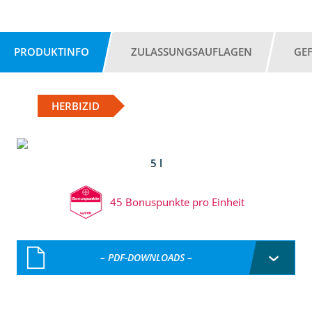
PRODUKTINFO
ZULASSUNGSAUFLAGEN
GE
HERBIZID
5 l
45 Bonuspunkte pro Einheit
– PDF-DOWNLOADS –