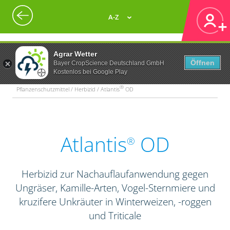
A-Z
Agrar Wetter
Öffnen
Bayer CropScience Deutschland GmbH
Kostenlos bei Google Play
®
Pflanzenschutzmittel / Herbizid / Atlantis
OD
Atlantis
OD
®
Herbizid zur Nachauflaufanwendung gegen
Ungräser, Kamille-Arten, Vogel-Sternmiere und
kruzifere Unkräuter in Winterweizen, -roggen
und Triticale