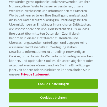
T.
+49 (0)174 346 564 1
Wir würden gerne optionale Cookies verwenden, um Ihre
Nutzung dieser Website besser zu verstehen, unsere
Website zu verbessern und Informationen mit unseren
KONTAKT
Werbepartnern zu teilen. Ihre Einwilligung umfasst auch
die in der Datenschutzerklärung im Detail dargestellten
Übermittlungen an Empfänger in unsicheren Drittstaaten,
Hilfe in Notfällen
wie insbesondere den USA. Dort besteht das Risiko, dass
Ihre derart übermittelten Daten dem Zugriff durch
T.
+49 (0)214/30-20220
Behörden in diesen Drittstaaten zu Kontroll- und
Überwachungszwecken unterliegen und dagegen keine
wirksamen Rechtsbehelfe zur Verfügung stehen.
Detaillierte Informationen zu unbedingt notwendigen
Cookies, ohne die wir die Webseite nicht verfügbar machen
können, und optionalen Cookies, die unten abgelehnt oder
akzeptiert werden können, und wie Sie Ihre Einwilligungen
jeder Zeit ändern oder zurückziehen können, finden Sie in
Folgen Sie uns
unserer
Privacy Statement
Cookie Einstellungen
Cookies ablehnen