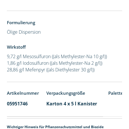
Formulierung
Ölige Dispersion
Wirkstoff
9,72 g/l Mesosulfuron ((als Methylester-Na 10 g/l))
1,86 g/l Iodosulfuron ((als Methylester-Na 2 g/l))
28,86 g/l Mefenpyr ((als Diethylester 30 g/l))
Artikelnummer
Verpackungsgröße
Palettene
05951746
Karton 4 x 5 l Kanister
40
Wichtiger Hinweis für Pflanzenschutzmittel und Biozide