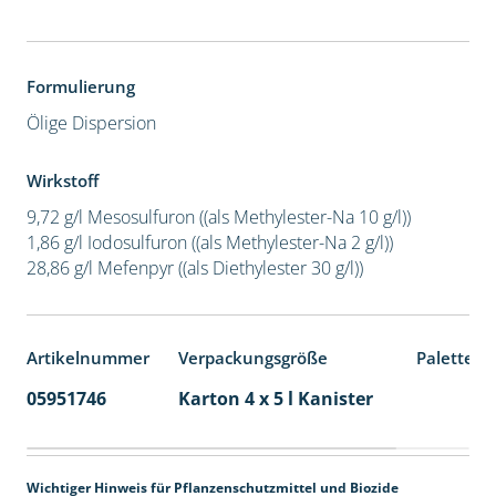
Formulierung
Ölige Dispersion
Wirkstoff
9,72 g/l Mesosulfuron ((als Methylester-Na 10 g/l))
1,86 g/l Iodosulfuron ((als Methylester-Na 2 g/l))
28,86 g/l Mefenpyr ((als Diethylester 30 g/l))
Artikelnummer
Verpackungsgröße
Palettene
05951746
Karton 4 x 5 l Kanister
40
Wichtiger Hinweis für Pflanzenschutzmittel und Biozide