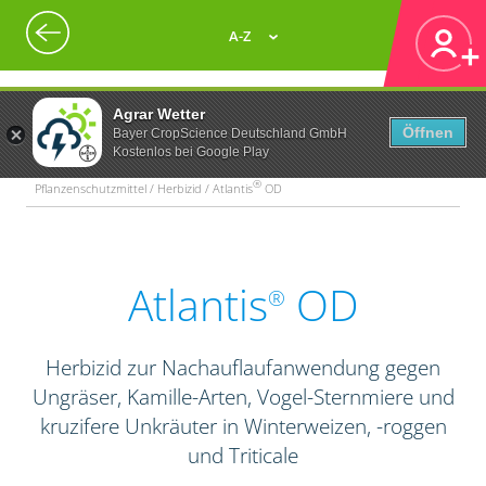
A-Z
Agrar Wetter
Öffnen
Bayer CropScience Deutschland GmbH
Kostenlos bei Google Play
®
Pflanzenschutzmittel / Herbizid / Atlantis
OD
Atlantis
OD
®
Herbizid zur Nachauflaufanwendung gegen
Ungräser, Kamille-Arten, Vogel-Sternmiere und
kruzifere Unkräuter in Winterweizen, -roggen
und Triticale