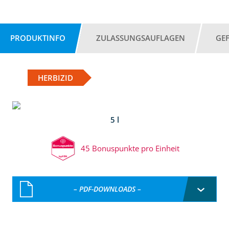
PRODUKTINFO
ZULASSUNGSAUFLAGEN
GE
HERBIZID
5 l
45 Bonuspunkte pro Einheit
– PDF-DOWNLOADS –