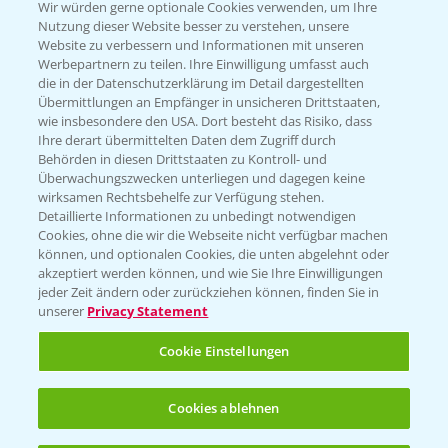
T.
+49 (0)174 346 564 1
Wir würden gerne optionale Cookies verwenden, um Ihre
Nutzung dieser Website besser zu verstehen, unsere
Website zu verbessern und Informationen mit unseren
KONTAKT
Werbepartnern zu teilen. Ihre Einwilligung umfasst auch
die in der Datenschutzerklärung im Detail dargestellten
Übermittlungen an Empfänger in unsicheren Drittstaaten,
Hilfe in Notfällen
wie insbesondere den USA. Dort besteht das Risiko, dass
Ihre derart übermittelten Daten dem Zugriff durch
T.
+49 (0)214/30-20220
Behörden in diesen Drittstaaten zu Kontroll- und
Überwachungszwecken unterliegen und dagegen keine
wirksamen Rechtsbehelfe zur Verfügung stehen.
Detaillierte Informationen zu unbedingt notwendigen
Cookies, ohne die wir die Webseite nicht verfügbar machen
können, und optionalen Cookies, die unten abgelehnt oder
akzeptiert werden können, und wie Sie Ihre Einwilligungen
jeder Zeit ändern oder zurückziehen können, finden Sie in
Folgen Sie uns
unserer
Privacy Statement
Cookie Einstellungen
Cookies ablehnen