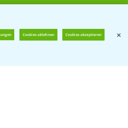
llungen
Cookies ablehnen
Cookies akzeptieren
Öffnen
© Bayer CropScience Deutschland GmbH