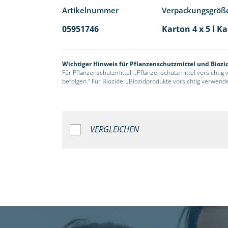
Artikelnummer
Verpackungsgröß
05951746
Karton 4 x 5 l K
Wichtiger Hinweis für Pflanzenschutzmittel und Biozi
Für Pflanzenschutzmittel: „Pflanzenschutzmittel vorsichtig
befolgen.“ Für Biozide: „Biozidprodukte vorsichtig verwend
VERGLEICHEN