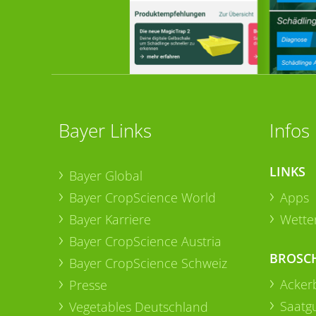
Bayer Links
Infos
LINKS
Bayer Global
Bayer CropScience World
Apps
Bayer Karriere
Wetter
Bayer CropScience Austria
BROSC
Bayer CropScience Schweiz
Acker
Presse
Saatg
Vegetables Deutschland