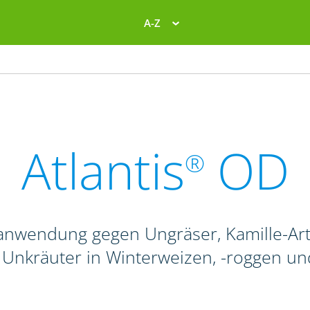
A-Z
Atlantis
OD
®
fanwendung gegen Ungräser, Kamille-Art
 Unkräuter in Winterweizen, -roggen und