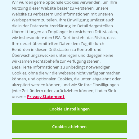
T.
+49 (0)174 346 564 1
Wir würden gerne optionale Cookies verwenden, um Ihre
Nutzung dieser Website besser zu verstehen, unsere
Website zu verbessern und Informationen mit unseren
KONTAKT
Werbepartnern zu teilen. Ihre Einwilligung umfasst auch
die in der Datenschutzerklärung im Detail dargestellten
Übermittlungen an Empfänger in unsicheren Drittstaaten,
Hilfe in Notfällen
wie insbesondere den USA. Dort besteht das Risiko, dass
Ihre derart übermittelten Daten dem Zugriff durch
T.
+49 (0)214/30-20220
Behörden in diesen Drittstaaten zu Kontroll- und
Überwachungszwecken unterliegen und dagegen keine
wirksamen Rechtsbehelfe zur Verfügung stehen.
Detaillierte Informationen zu unbedingt notwendigen
Cookies, ohne die wir die Webseite nicht verfügbar machen
können, und optionalen Cookies, die unten abgelehnt oder
akzeptiert werden können, und wie Sie Ihre Einwilligungen
jeder Zeit ändern oder zurückziehen können, finden Sie in
Folgen Sie uns
unserer
Privacy Statement
Cookie Einstellungen
Cookies ablehnen