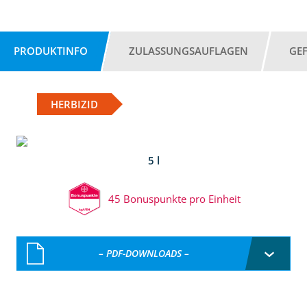
PRODUKTINFO
ZULASSUNGSAUFLAGEN
GE
HERBIZID
5 l
45 Bonuspunkte pro Einheit
– PDF-DOWNLOADS –