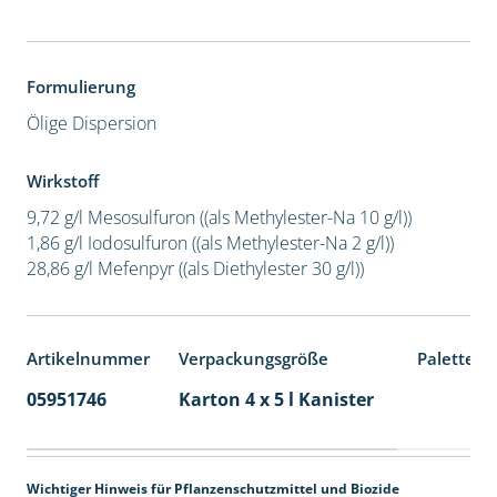
Formulierung
Ölige Dispersion
Wirkstoff
9,72 g/l Mesosulfuron ((als Methylester-Na 10 g/l))
1,86 g/l Iodosulfuron ((als Methylester-Na 2 g/l))
28,86 g/l Mefenpyr ((als Diethylester 30 g/l))
Artikelnummer
Verpackungsgröße
Palettene
05951746
Karton 4 x 5 l Kanister
40
Wichtiger Hinweis für Pflanzenschutzmittel und Biozide