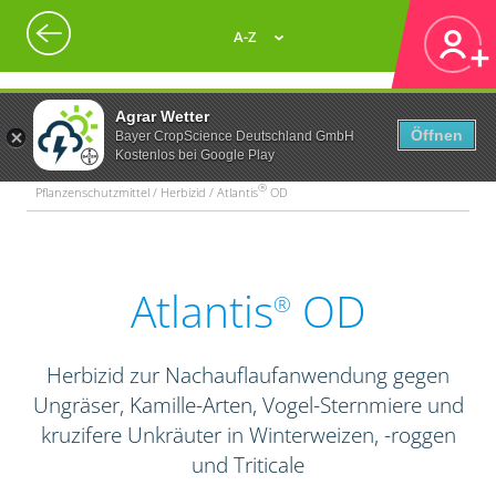
A-Z
Agrar Wetter
Öffnen
Bayer CropScience Deutschland GmbH
Kostenlos bei Google Play
®
Pflanzenschutzmittel / Herbizid / Atlantis
OD
Atlantis
OD
®
Herbizid zur Nachauflaufanwendung gegen
Ungräser, Kamille-Arten, Vogel-Sternmiere und
kruzifere Unkräuter in Winterweizen, -roggen
und Triticale