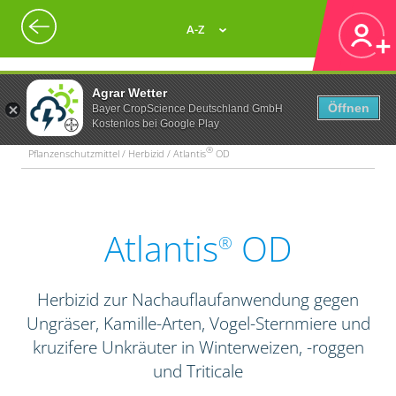
A-Z
Agrar Wetter
Öffnen
Bayer CropScience Deutschland GmbH
Kostenlos bei Google Play
®
Pflanzenschutzmittel / Herbizid / Atlantis
OD
Atlantis
OD
®
Herbizid zur Nachauflaufanwendung gegen
Ungräser, Kamille-Arten, Vogel-Sternmiere und
kruzifere Unkräuter in Winterweizen, -roggen
und Triticale