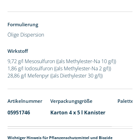
Formulierung
Ölige Dispersion
Wirkstoff
9,72 g/l Mesosulfuron ((als Methylester-Na 10 g/l))
1,86 g/l Iodosulfuron ((als Methylester-Na 2 g/l))
28,86 g/l Mefenpyr ((als Diethylester 30 g/l))
Artikelnummer
Verpackungsgröße
Palettene
05951746
Karton 4 x 5 l Kanister
40
Wichtiger Hinweis für Pflanzenschutzmittel und Biozide