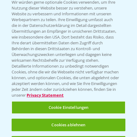
T.
+49 (0)174 346 564 1
Wir würden gerne optionale Cookies verwenden, um Ihre
Nutzung dieser Website besser zu verstehen, unsere
Website zu verbessern und Informationen mit unseren
KONTAKT
Werbepartnern zu teilen. Ihre Einwilligung umfasst auch
die in der Datenschutzerklärung im Detail dargestellten
Übermittlungen an Empfänger in unsicheren Drittstaaten,
Hilfe in Notfällen
wie insbesondere den USA. Dort besteht das Risiko, dass
Ihre derart übermittelten Daten dem Zugriff durch
T.
+49 (0)214/30-20220
Behörden in diesen Drittstaaten zu Kontroll- und
Überwachungszwecken unterliegen und dagegen keine
wirksamen Rechtsbehelfe zur Verfügung stehen.
Detaillierte Informationen zu unbedingt notwendigen
Cookies, ohne die wir die Webseite nicht verfügbar machen
können, und optionalen Cookies, die unten abgelehnt oder
akzeptiert werden können, und wie Sie Ihre Einwilligungen
jeder Zeit ändern oder zurückziehen können, finden Sie in
Folgen Sie uns
unserer
Privacy Statement
Cookie Einstellungen
Cookies ablehnen