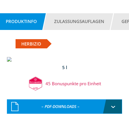
PRODUKTINFO
ZULASSUNGSAUFLAGEN
GE
HERBIZID
5 l
45 Bonuspunkte pro Einheit
– PDF-DOWNLOADS –