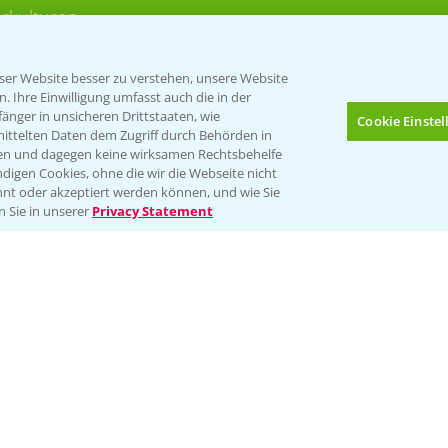
rkulturen
er Website besser zu verstehen, unsere Website
 Ihre Einwilligung umfasst auch die in der
nger in unsicheren Drittstaaten, wie
Cookie Einste
mittelten Daten dem Zugriff durch Behörden in
gen und dagegen keine wirksamen Rechtsbehelfe
digen Cookies, ohne die wir die Webseite nicht
Folgen Sie uns
nt oder akzeptiert werden können, und wie Sie
Bis zu 4 Produkte vergleichen:
(noch 4)
n Sie in unserer
Privacy Statement
Impressum
Gebrauchshinweise