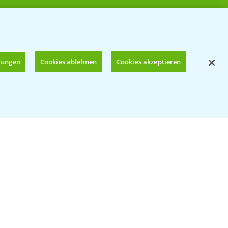
llungen
Cookies ablehnen
Cookies akzeptieren
Öffnen
© Bayer CropScience Deutschland GmbH