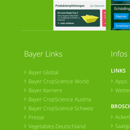
Bayer Links
Infos
LINKS
Bayer Global
Bayer CropScience World
Apps
Bayer Karriere
Wetter
Bayer CropScience Austria
BROSC
Bayer CropScience Schweiz
Acker
Presse
Saatg
Vegetables Deutschland