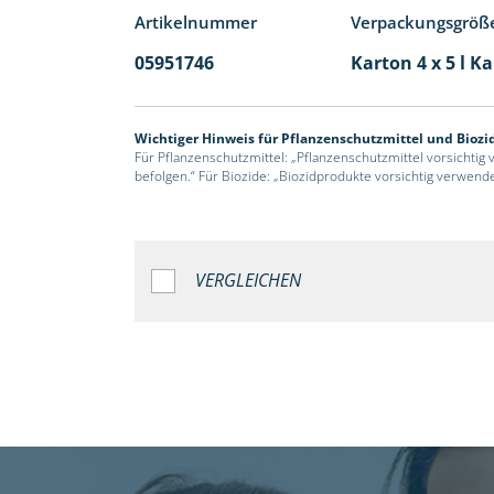
Artikelnummer
Verpackungsgröß
05951746
Karton 4 x 5 l K
Wichtiger Hinweis für Pflanzenschutzmittel und Biozi
Für Pflanzenschutzmittel: „Pflanzenschutzmittel vorsichtig
befolgen.“ Für Biozide: „Biozidprodukte vorsichtig verwend
VERGLEICHEN