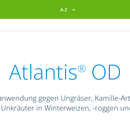
A-Z
Atlantis
OD
®
fanwendung gegen Ungräser, Kamille-Art
 Unkräuter in Winterweizen, -roggen und