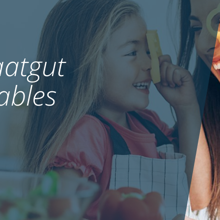
atgut
ables