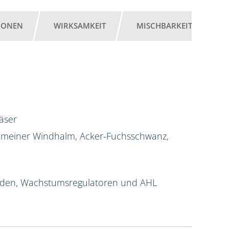
IONEN
WIRKSAMKEIT
MISCHBARKEIT
G
äser
Gemeiner Windhalm, Acker-Fuchsschwanz,
iziden, Wachstumsregulatoren und AHL