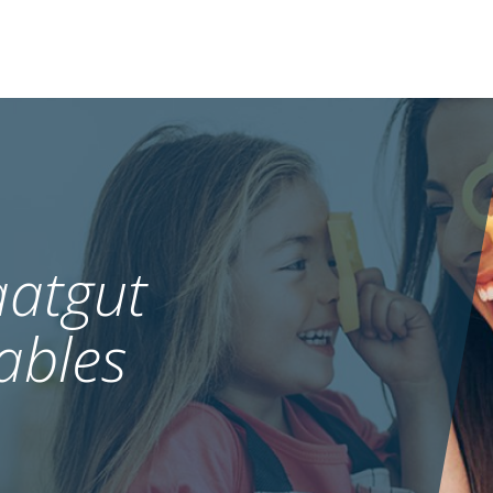
atgut
ables