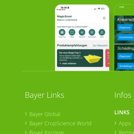
Bayer Links
Infos
LINKS
Bayer Global
Bayer CropScience World
Apps
Bayer Karriere
Wetter