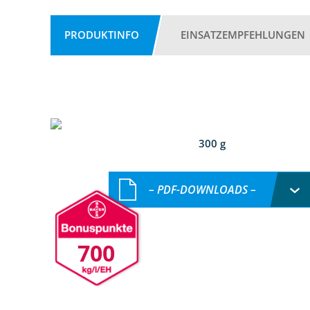
PRODUKTINFO
EINSATZEMPFEHLUNGEN
300 g
– PDF-DOWNLOADS –
700