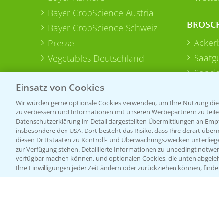
Bayer CropScience Austria
BROSC
Bayer CropScience Schweiz
Acker
Presse
Saatg
Vegetables Deutschland
Sonde
Einsatz von Cookies
Wir würden gerne optionale Cookies verwenden, um Ihre Nutzung dies
zu verbessern und Informationen mit unseren Werbepartnern zu teilen.
Datenschutzerklärung im Detail dargestellten Übermittlungen an Empfä
insbesondere den USA. Dort besteht das Risiko, dass Ihre derart über
diesen Drittstaaten zu Kontroll- und Überwachungszwecken unterlie
zur Verfügung stehen. Detaillierte Informationen zu unbedingt notwen
verfügbar machen können, und optionalen Cookies, die unten abgeleh
Ihre Einwilligungen jeder Zeit ändern oder zurückziehen können, finde