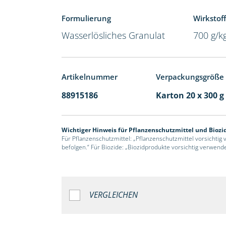
Formulierung
Wirkstoff
Wasserlösliches Granulat
700 g/k
Artikelnummer
Verpackungsgröße
88915186
Karton 20 x 300 g
Wichtiger Hinweis für Pflanzenschutzmittel und Biozi
Für Pflanzenschutzmittel: „Pflanzenschutzmittel vorsichtig
befolgen.“ Für Biozide: „Biozidprodukte vorsichtig verwend
VERGLEICHEN