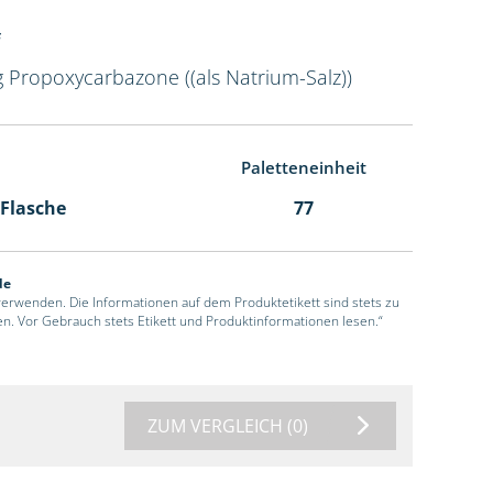
g Propoxycarbazone ((als Natrium-Salz))
Paletteneinheit
 Flasche
77
de
 verwenden. Die Informationen auf dem Produktetikett sind stets zu
en. Vor Gebrauch stets Etikett und Produktinformationen lesen.“
ZUM VERGLEICH
(0)