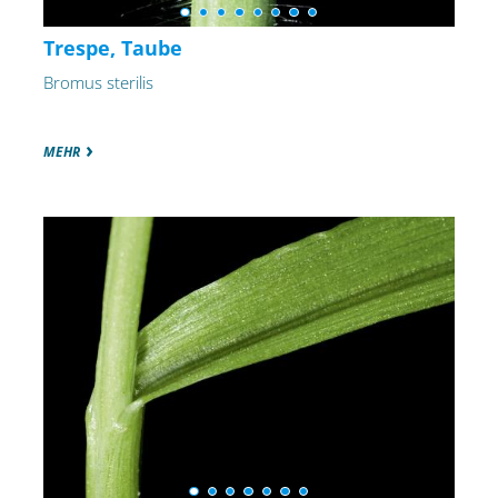
Trespe, Taube
Bromus sterilis
MEHR