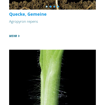
Quecke, Gemeine
Agropyron repens
MEHR