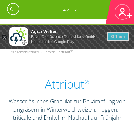
A-Z
Agrar Wetter
Öffnen
Bayer CropScience Deutschland GmbH
Kostenlos bei Google Play
®
Pflanzenschutzmittel / Herbizid / Attribut
Attribut
®
Wasserlösliches Granulat zur Bekämpfung von
Ungräsern in Winterweichweizen, -roggen, -
triticale und Dinkel im Nachauflauf Frühjahr