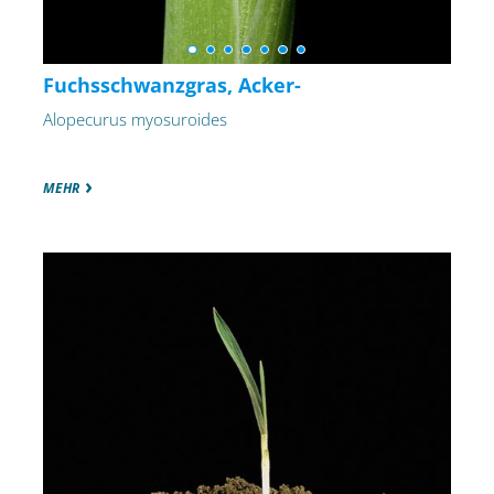
Fuchsschwanzgras, Acker-
Alopecurus myosuroides
MEHR