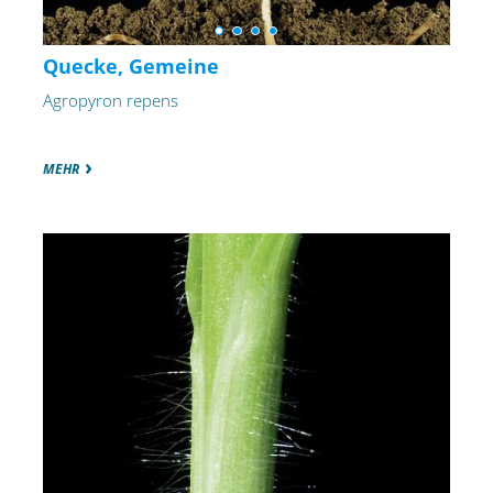
Quecke, Gemeine
Agropyron repens
MEHR