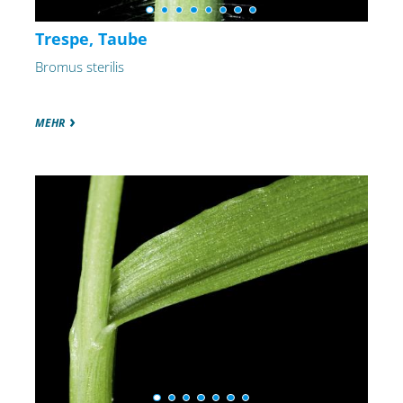
Trespe, Taube
Bromus sterilis
MEHR