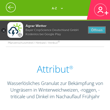
A-Z
Agrar Wetter
Öffnen
Bayer CropScience Deutschland GmbH
Kostenlos bei Google Play
®
Pflanzenschutzmittel / Herbizid / Attribut
Attribut
®
Wasserlösliches Granulat zur Bekämpfung von
Ungräsern in Winterweichweizen, -roggen, -
triticale und Dinkel im Nachauflauf Frühjahr