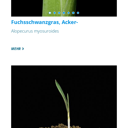
Fuchsschwanzgras, Acker-
Alopecurus myosuroides
MEHR