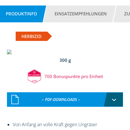
PRODUKTINFO
EINSATZEMPFEHLUNGEN
ZU
HERBIZID
300 g
700 Bonuspunkte pro Einheit
– PDF-DOWNLOADS –
Von Anfang an volle Kraft gegen Ungräser