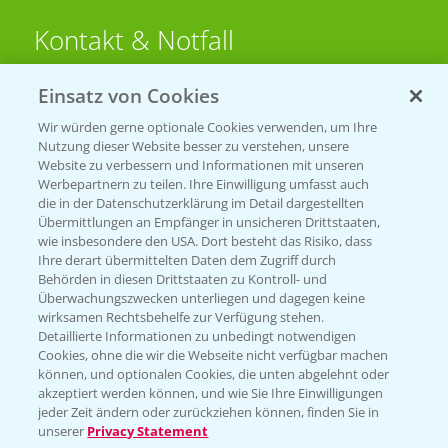
Kontakt & Notfall
Einsatz von Cookies
Beratung auf WhatsApp
T.
+49 (0)174 346 564 1
Wir würden gerne optionale Cookies verwenden, um Ihre
Nutzung dieser Website besser zu verstehen, unsere
Website zu verbessern und Informationen mit unseren
KONTAKT
Werbepartnern zu teilen. Ihre Einwilligung umfasst auch
die in der Datenschutzerklärung im Detail dargestellten
Übermittlungen an Empfänger in unsicheren Drittstaaten,
Hilfe in Notfällen
wie insbesondere den USA. Dort besteht das Risiko, dass
Ihre derart übermittelten Daten dem Zugriff durch
T.
+49 (0)214/30-20220
Behörden in diesen Drittstaaten zu Kontroll- und
Überwachungszwecken unterliegen und dagegen keine
wirksamen Rechtsbehelfe zur Verfügung stehen.
Detaillierte Informationen zu unbedingt notwendigen
Cookies, ohne die wir die Webseite nicht verfügbar machen
können, und optionalen Cookies, die unten abgelehnt oder
akzeptiert werden können, und wie Sie Ihre Einwilligungen
jeder Zeit ändern oder zurückziehen können, finden Sie in
Folgen Sie uns
unserer
Privacy Statement