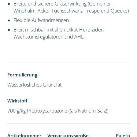
Breite und sichere Gräserwirkung (Gemeiner
Windhalm, Acker-Fuchsschwanz, Trespe und Quecke)
Flexible Aufwandmengen
Breit mischbar mit allen Dikot-Herbiziden,
Wachstumsregulatoren und AHL
Formulierung
Wasserlösliches Granulat
Wirkstoff
700 g/kg Propoxycarbazone ((als Natrium-Salz))
Artikelnummer
Verpackungsgröße
Palettene