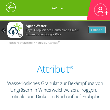
A-Z
Agrar Wetter
Öffnen
Bayer CropScience Deutschland GmbH
Kostenlos bei Google Play
®
Pflanzenschutzmittel / Herbizid / Attribut
Attribut
®
Wasserlösliches Granulat zur Bekämpfung von
Ungräsern in Winterweichweizen, -roggen, -
triticale und Dinkel im Nachauflauf Frühjahr