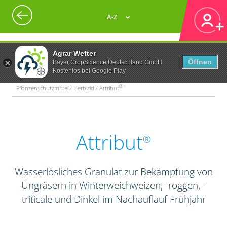
A-Z
Agrar Wetter
Öffnen
Bayer CropScience Deutschland GmbH
Kostenlos bei Google Play
®
Pflanzenschutzmittel / Herbizid / Attribut
Attribut
®
Wasserlösliches Granulat zur Bekämpfung von
Ungräsern in Winterweichweizen, -roggen, -
triticale und Dinkel im Nachauflauf Frühjahr