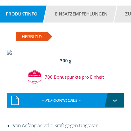
PRODUKTINFO
EINSATZEMPFEHLUNGEN
ZU
HERBIZID
300 g
700 Bonuspunkte pro Einheit
– PDF-DOWNLOADS –
Von Anfang an volle Kraft gegen Ungräser