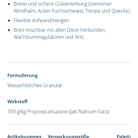
Breite und sichere Gräserwirkung (Gemeiner
Windhalm, Acker-Fuchsschwanz, Trespe und Quecke)
Flexible Aufwandmengen
Breit mischbar mit allen Dikot-Herbiziden,
Wachstumsregulatoren und AHL
Formulierung
Wasserlösliches Granulat
Wirkstoff
700 g/kg Propoxycarbazone ((als Natrium-Salz))
Artikelnummer
Verpackungsgröße
Palettene