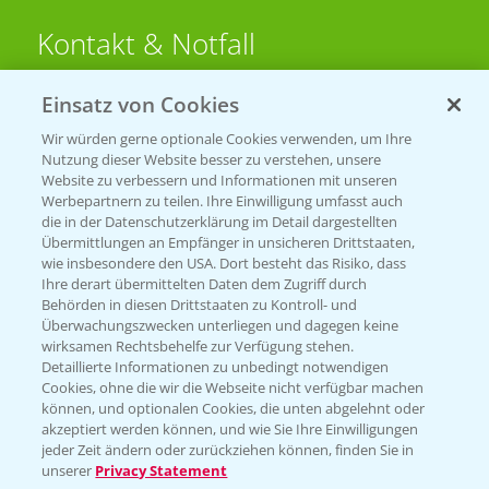
Kontakt & Notfall
Einsatz von Cookies
Beratung auf WhatsApp
T.
+49 (0)174 346 564 1
Wir würden gerne optionale Cookies verwenden, um Ihre
Nutzung dieser Website besser zu verstehen, unsere
Website zu verbessern und Informationen mit unseren
KONTAKT
Werbepartnern zu teilen. Ihre Einwilligung umfasst auch
die in der Datenschutzerklärung im Detail dargestellten
Übermittlungen an Empfänger in unsicheren Drittstaaten,
Hilfe in Notfällen
wie insbesondere den USA. Dort besteht das Risiko, dass
Ihre derart übermittelten Daten dem Zugriff durch
T.
+49 (0)214/30-20220
Behörden in diesen Drittstaaten zu Kontroll- und
Überwachungszwecken unterliegen und dagegen keine
wirksamen Rechtsbehelfe zur Verfügung stehen.
Detaillierte Informationen zu unbedingt notwendigen
Cookies, ohne die wir die Webseite nicht verfügbar machen
können, und optionalen Cookies, die unten abgelehnt oder
akzeptiert werden können, und wie Sie Ihre Einwilligungen
jeder Zeit ändern oder zurückziehen können, finden Sie in
Folgen Sie uns
unserer
Privacy Statement