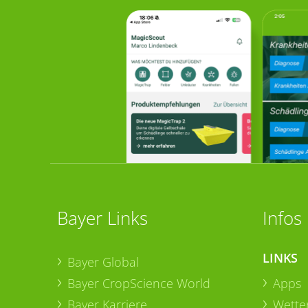
Bayer Links
Infos
LINKS
Bayer Global
Bayer CropScience World
Apps
Bayer Karriere
Wetter