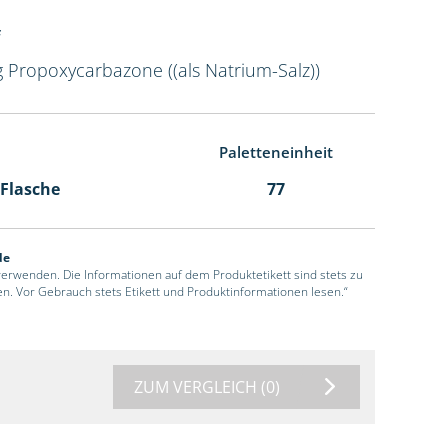
g Propoxycarbazone ((als Natrium-Salz))
Paletteneinheit
 Flasche
77
de
 verwenden. Die Informationen auf dem Produktetikett sind stets zu
en. Vor Gebrauch stets Etikett und Produktinformationen lesen.“
ZUM VERGLEICH
(0)