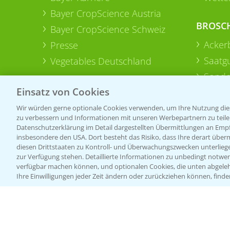
Bayer CropScience Austria
BROSC
Bayer CropScience Schweiz
Acker
Presse
Saatg
Vegetables Deutschland
Sonde
Einsatz von Cookies
Wir würden gerne optionale Cookies verwenden, um Ihre Nutzung dies
zu verbessern und Informationen mit unseren Werbepartnern zu teilen.
Datenschutzerklärung im Detail dargestellten Übermittlungen an Empfä
insbesondere den USA. Dort besteht das Risiko, dass Ihre derart über
diesen Drittstaaten zu Kontroll- und Überwachungszwecken unterlie
zur Verfügung stehen. Detaillierte Informationen zu unbedingt notwen
verfügbar machen können, und optionalen Cookies, die unten abgeleh
Ihre Einwilligungen jeder Zeit ändern oder zurückziehen können, finde