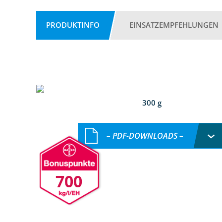
PRODUKTINFO
EINSATZEMPFEHLUNGEN
300 g
– PDF-DOWNLOADS –
700