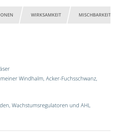
IONEN
WIRKSAMKEIT
MISCHBARKEIT
G
äser
Gemeiner Windhalm, Acker-Fuchsschwanz,
iziden, Wachstumsregulatoren und AHL