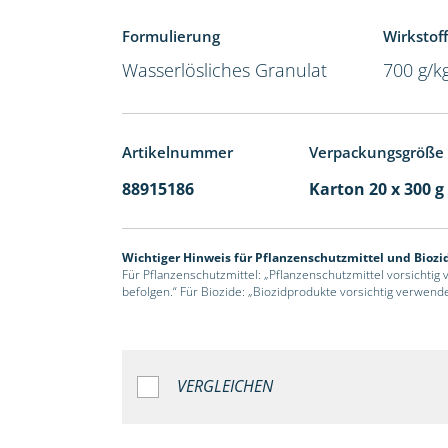
Formulierung
Wirkstoff
Wasserlösliches Granulat
700 g/k
Artikelnummer
Verpackungsgröße
88915186
Karton 20 x 300 g
Wichtiger Hinweis für Pflanzenschutzmittel und Biozi
Für Pflanzenschutzmittel: „Pflanzenschutzmittel vorsichtig
befolgen.“ Für Biozide: „Biozidprodukte vorsichtig verwend
VERGLEICHEN