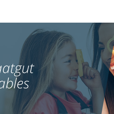
atgut
ables