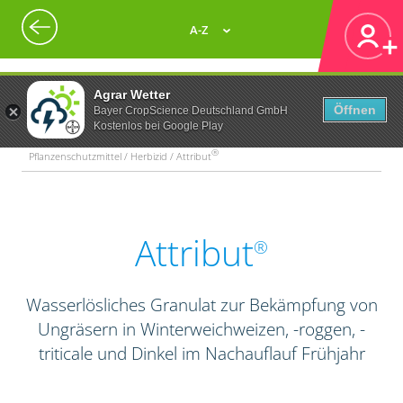
A-Z
Agrar Wetter
Öffnen
Bayer CropScience Deutschland GmbH
Kostenlos bei Google Play
®
Pflanzenschutzmittel / Herbizid / Attribut
Attribut
®
Wasserlösliches Granulat zur Bekämpfung von
Ungräsern in Winterweichweizen, -roggen, -
triticale und Dinkel im Nachauflauf Frühjahr