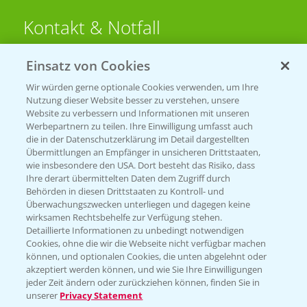
Kontakt & Notfall
Einsatz von Cookies
Beratung auf WhatsApp
T.
+49 (0)174 346 564 1
Wir würden gerne optionale Cookies verwenden, um Ihre
Nutzung dieser Website besser zu verstehen, unsere
Website zu verbessern und Informationen mit unseren
KONTAKT
Werbepartnern zu teilen. Ihre Einwilligung umfasst auch
die in der Datenschutzerklärung im Detail dargestellten
Übermittlungen an Empfänger in unsicheren Drittstaaten,
Hilfe in Notfällen
wie insbesondere den USA. Dort besteht das Risiko, dass
Ihre derart übermittelten Daten dem Zugriff durch
T.
+49 (0)214/30-20220
Behörden in diesen Drittstaaten zu Kontroll- und
Überwachungszwecken unterliegen und dagegen keine
wirksamen Rechtsbehelfe zur Verfügung stehen.
Detaillierte Informationen zu unbedingt notwendigen
Cookies, ohne die wir die Webseite nicht verfügbar machen
können, und optionalen Cookies, die unten abgelehnt oder
akzeptiert werden können, und wie Sie Ihre Einwilligungen
jeder Zeit ändern oder zurückziehen können, finden Sie in
Folgen Sie uns
unserer
Privacy Statement