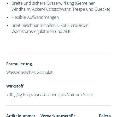
Breite und sichere Gräserwirkung (Gemeiner
Windhalm, Acker-Fuchsschwanz, Trespe und Quecke)
Flexible Aufwandmengen
Breit mischbar mit allen Dikot-Herbiziden,
Wachstumsregulatoren und AHL
Formulierung
Wasserlösliches Granulat
Wirkstoff
700 g/kg Propoxycarbazone ((als Natrium-Salz))
Artikelnummer
Verpackungsgröße
Palettene