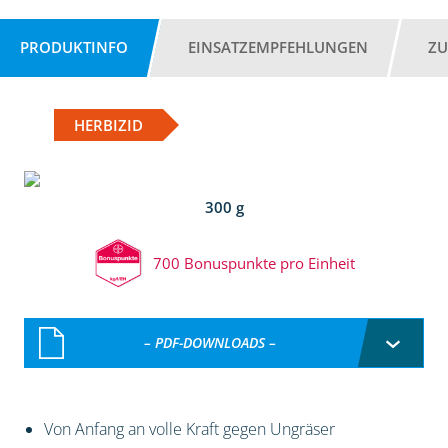
PRODUKTINFO
EINSATZEMPFEHLUNGEN
ZU
HERBIZID
300 g
700 Bonuspunkte pro Einheit
– PDF-DOWNLOADS –
Von Anfang an volle Kraft gegen Ungräser