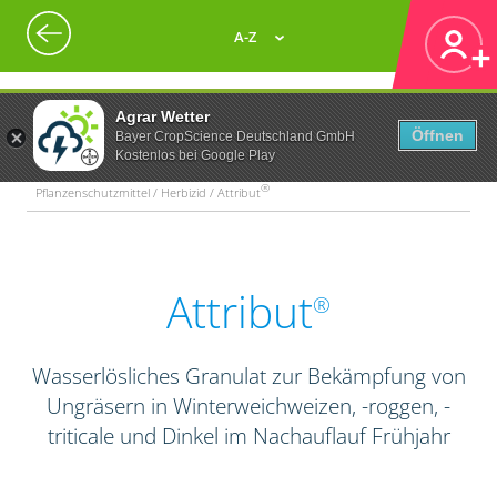
A-Z
Agrar Wetter
Öffnen
Bayer CropScience Deutschland GmbH
Kostenlos bei Google Play
®
Pflanzenschutzmittel / Herbizid / Attribut
Attribut
®
Wasserlösliches Granulat zur Bekämpfung von
Ungräsern in Winterweichweizen, -roggen, -
triticale und Dinkel im Nachauflauf Frühjahr