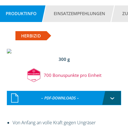
PRODUKTINFO
EINSATZEMPFEHLUNGEN
ZU
HERBIZID
300 g
700 Bonuspunkte pro Einheit
– PDF-DOWNLOADS –
Von Anfang an volle Kraft gegen Ungräser