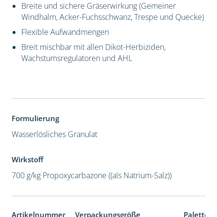
Breite und sichere Gräserwirkung (Gemeiner
Windhalm, Acker-Fuchsschwanz, Trespe und Quecke)
Flexible Aufwandmengen
Breit mischbar mit allen Dikot-Herbiziden,
Wachstumsregulatoren und AHL
Formulierung
Wasserlösliches Granulat
Wirkstoff
700 g/kg Propoxycarbazone ((als Natrium-Salz))
Artikelnummer
Verpackungsgröße
Palettene