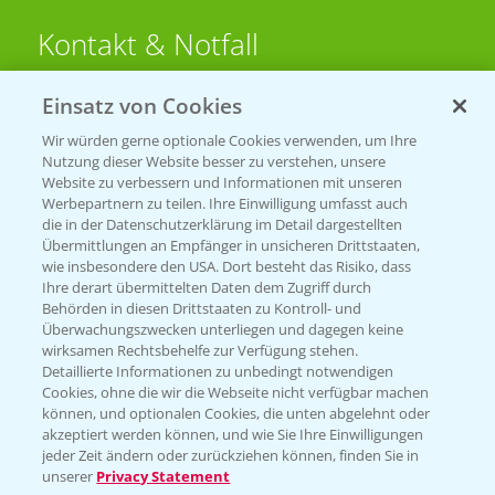
Kontakt & Notfall
Einsatz von Cookies
Beratung auf WhatsApp
T.
+49 (0)174 346 564 1
Wir würden gerne optionale Cookies verwenden, um Ihre
Nutzung dieser Website besser zu verstehen, unsere
Website zu verbessern und Informationen mit unseren
KONTAKT
Werbepartnern zu teilen. Ihre Einwilligung umfasst auch
die in der Datenschutzerklärung im Detail dargestellten
Übermittlungen an Empfänger in unsicheren Drittstaaten,
Hilfe in Notfällen
wie insbesondere den USA. Dort besteht das Risiko, dass
Ihre derart übermittelten Daten dem Zugriff durch
T.
+49 (0)214/30-20220
Behörden in diesen Drittstaaten zu Kontroll- und
Überwachungszwecken unterliegen und dagegen keine
wirksamen Rechtsbehelfe zur Verfügung stehen.
Detaillierte Informationen zu unbedingt notwendigen
Cookies, ohne die wir die Webseite nicht verfügbar machen
können, und optionalen Cookies, die unten abgelehnt oder
akzeptiert werden können, und wie Sie Ihre Einwilligungen
jeder Zeit ändern oder zurückziehen können, finden Sie in
Folgen Sie uns
unserer
Privacy Statement