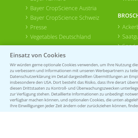
Bayer CropScience Austria
BROSC
Bayer CropScience Schweiz
Acker
Presse
Saatg
Vegetables Deutschland
Sonde
Einsatz von Cookies
Wir würden gerne optionale Cookies verwenden, um Ihre Nutzung dies
zu verbessern und Informationen mit unseren Werbepartnern zu teilen.
Datenschutzerklärung im Detail dargestellten Übermittlungen an Empfä
insbesondere den USA. Dort besteht das Risiko, dass Ihre derart über
diesen Drittstaaten zu Kontroll- und Überwachungszwecken unterlie
zur Verfügung stehen. Detaillierte Informationen zu unbedingt notwen
verfügbar machen können, und optionalen Cookies, die unten abgeleh
Ihre Einwilligungen jeder Zeit ändern oder zurückziehen können, finde