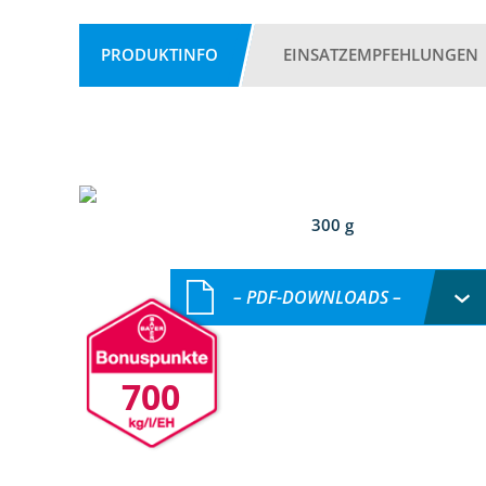
PRODUKTINFO
EINSATZEMPFEHLUNGEN
300 g
– PDF-DOWNLOADS –
700