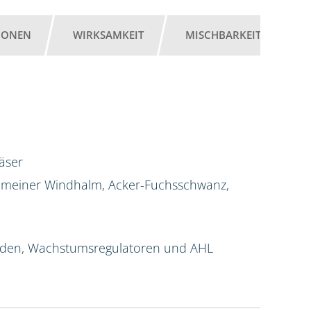
IONEN
WIRKSAMKEIT
MISCHBARKEIT
G
äser
Gemeiner Windhalm, Acker-Fuchsschwanz,
iziden, Wachstumsregulatoren und AHL