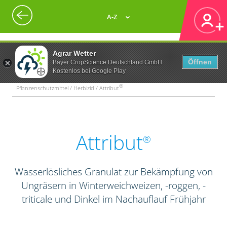
A-Z
Agrar Wetter
Öffnen
Bayer CropScience Deutschland GmbH
Kostenlos bei Google Play
®
Pflanzenschutzmittel / Herbizid / Attribut
Attribut
®
Wasserlösliches Granulat zur Bekämpfung von
Ungräsern in Winterweichweizen, -roggen, -
triticale und Dinkel im Nachauflauf Frühjahr