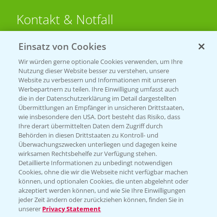
Kontakt & Notfall
Einsatz von Cookies
Beratung auf WhatsApp
T.
+49 (0)174 346 564 1
Wir würden gerne optionale Cookies verwenden, um Ihre
Nutzung dieser Website besser zu verstehen, unsere
Website zu verbessern und Informationen mit unseren
KONTAKT
Werbepartnern zu teilen. Ihre Einwilligung umfasst auch
die in der Datenschutzerklärung im Detail dargestellten
Übermittlungen an Empfänger in unsicheren Drittstaaten,
Hilfe in Notfällen
wie insbesondere den USA. Dort besteht das Risiko, dass
Ihre derart übermittelten Daten dem Zugriff durch
T.
+49 (0)214/30-20220
Behörden in diesen Drittstaaten zu Kontroll- und
Überwachungszwecken unterliegen und dagegen keine
wirksamen Rechtsbehelfe zur Verfügung stehen.
Detaillierte Informationen zu unbedingt notwendigen
Cookies, ohne die wir die Webseite nicht verfügbar machen
können, und optionalen Cookies, die unten abgelehnt oder
akzeptiert werden können, und wie Sie Ihre Einwilligungen
jeder Zeit ändern oder zurückziehen können, finden Sie in
Folgen Sie uns
unserer
Privacy Statement