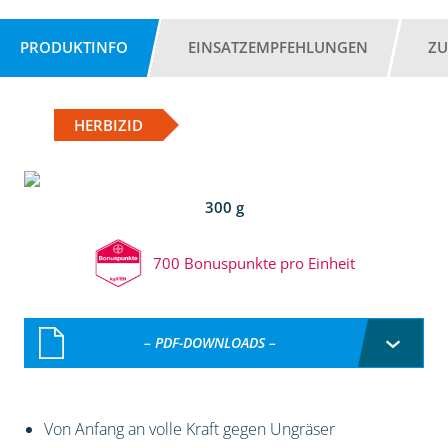
PRODUKTINFO
EINSATZEMPFEHLUNGEN
ZU
HERBIZID
300 g
700 Bonuspunkte pro Einheit
– PDF-DOWNLOADS –
Von Anfang an volle Kraft gegen Ungräser