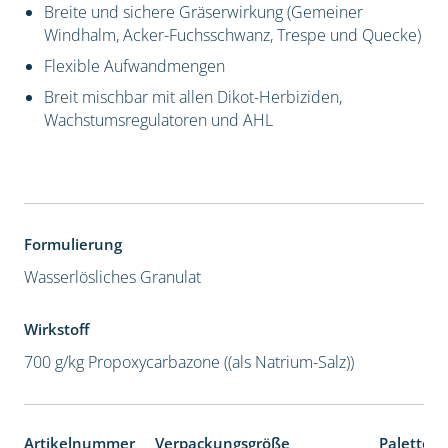
Breite und sichere Gräserwirkung (Gemeiner
Windhalm, Acker-Fuchsschwanz, Trespe und Quecke)
Flexible Aufwandmengen
Breit mischbar mit allen Dikot-Herbiziden,
Wachstumsregulatoren und AHL
Formulierung
Wasserlösliches Granulat
Wirkstoff
700 g/kg Propoxycarbazone ((als Natrium-Salz))
Artikelnummer
Verpackungsgröße
Palettene