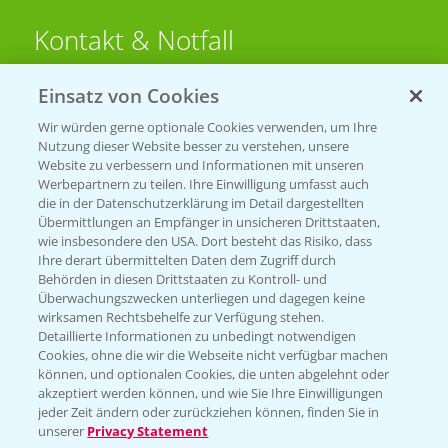
Kontakt & Notfall
Einsatz von Cookies
Beratung auf WhatsApp
T.
+49 (0)174 346 564 1
Wir würden gerne optionale Cookies verwenden, um Ihre
Nutzung dieser Website besser zu verstehen, unsere
Website zu verbessern und Informationen mit unseren
KONTAKT
Werbepartnern zu teilen. Ihre Einwilligung umfasst auch
die in der Datenschutzerklärung im Detail dargestellten
Übermittlungen an Empfänger in unsicheren Drittstaaten,
Hilfe in Notfällen
wie insbesondere den USA. Dort besteht das Risiko, dass
Ihre derart übermittelten Daten dem Zugriff durch
T.
+49 (0)214/30-20220
Behörden in diesen Drittstaaten zu Kontroll- und
Überwachungszwecken unterliegen und dagegen keine
wirksamen Rechtsbehelfe zur Verfügung stehen.
Detaillierte Informationen zu unbedingt notwendigen
Cookies, ohne die wir die Webseite nicht verfügbar machen
können, und optionalen Cookies, die unten abgelehnt oder
akzeptiert werden können, und wie Sie Ihre Einwilligungen
jeder Zeit ändern oder zurückziehen können, finden Sie in
Folgen Sie uns
unserer
Privacy Statement