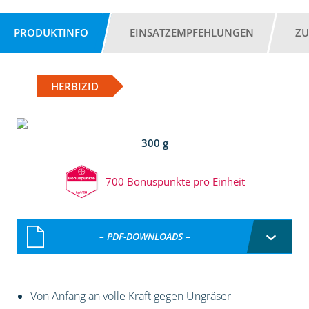
PRODUKTINFO
EINSATZEMPFEHLUNGEN
ZU
HERBIZID
300 g
700 Bonuspunkte pro Einheit
– PDF-DOWNLOADS –
Von Anfang an volle Kraft gegen Ungräser