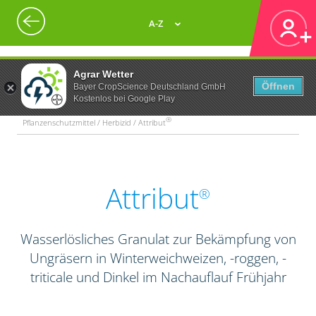
A-Z
Agrar Wetter
Öffnen
Bayer CropScience Deutschland GmbH
Kostenlos bei Google Play
®
Pflanzenschutzmittel / Herbizid / Attribut
Attribut
®
Wasserlösliches Granulat zur Bekämpfung von
Ungräsern in Winterweichweizen, -roggen, -
triticale und Dinkel im Nachauflauf Frühjahr