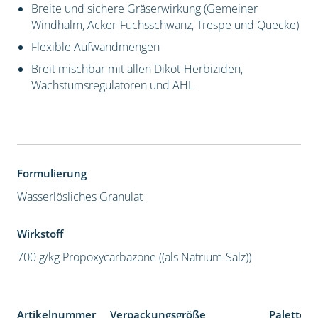
Breite und sichere Gräserwirkung (Gemeiner
Windhalm, Acker-Fuchsschwanz, Trespe und Quecke)
Flexible Aufwandmengen
Breit mischbar mit allen Dikot-Herbiziden,
Wachstumsregulatoren und AHL
Formulierung
Wasserlösliches Granulat
Wirkstoff
700 g/kg Propoxycarbazone ((als Natrium-Salz))
Artikelnummer
Verpackungsgröße
Palettene