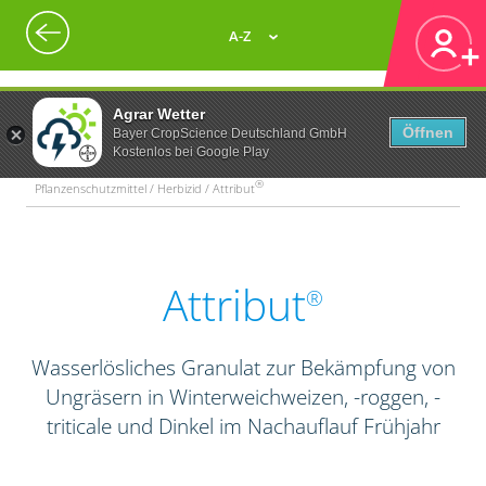
A-Z
Agrar Wetter
Öffnen
Bayer CropScience Deutschland GmbH
Kostenlos bei Google Play
®
Pflanzenschutzmittel / Herbizid / Attribut
Attribut
®
Wasserlösliches Granulat zur Bekämpfung von
Ungräsern in Winterweichweizen, -roggen, -
triticale und Dinkel im Nachauflauf Frühjahr