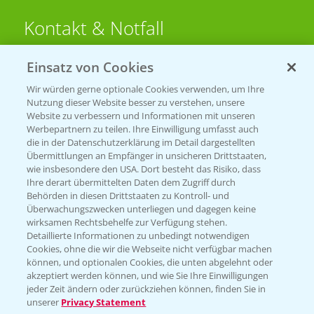
Kontakt & Notfall
Einsatz von Cookies
Beratung auf WhatsApp
T.
+49 (0)174 346 564 1
Wir würden gerne optionale Cookies verwenden, um Ihre
Nutzung dieser Website besser zu verstehen, unsere
Website zu verbessern und Informationen mit unseren
KONTAKT
Werbepartnern zu teilen. Ihre Einwilligung umfasst auch
die in der Datenschutzerklärung im Detail dargestellten
Übermittlungen an Empfänger in unsicheren Drittstaaten,
Hilfe in Notfällen
wie insbesondere den USA. Dort besteht das Risiko, dass
Ihre derart übermittelten Daten dem Zugriff durch
T.
+49 (0)214/30-20220
Behörden in diesen Drittstaaten zu Kontroll- und
Überwachungszwecken unterliegen und dagegen keine
wirksamen Rechtsbehelfe zur Verfügung stehen.
Detaillierte Informationen zu unbedingt notwendigen
Cookies, ohne die wir die Webseite nicht verfügbar machen
können, und optionalen Cookies, die unten abgelehnt oder
akzeptiert werden können, und wie Sie Ihre Einwilligungen
jeder Zeit ändern oder zurückziehen können, finden Sie in
Folgen Sie uns
unserer
Privacy Statement