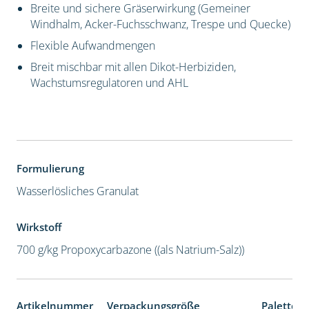
Breite und sichere Gräserwirkung (Gemeiner
Windhalm, Acker-Fuchsschwanz, Trespe und Quecke)
Flexible Aufwandmengen
Breit mischbar mit allen Dikot-Herbiziden,
Wachstumsregulatoren und AHL
Formulierung
Wasserlösliches Granulat
Wirkstoff
700 g/kg Propoxycarbazone ((als Natrium-Salz))
Artikelnummer
Verpackungsgröße
Palettene