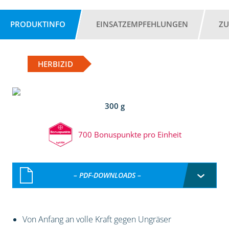
PRODUKTINFO
EINSATZEMPFEHLUNGEN
ZU
HERBIZID
300 g
700 Bonuspunkte pro Einheit
– PDF-DOWNLOADS –
Von Anfang an volle Kraft gegen Ungräser