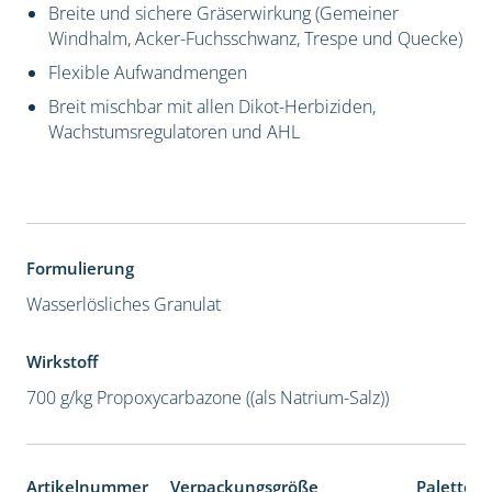
Breite und sichere Gräserwirkung (Gemeiner
Windhalm, Acker-Fuchsschwanz, Trespe und Quecke)
Flexible Aufwandmengen
Breit mischbar mit allen Dikot-Herbiziden,
Wachstumsregulatoren und AHL
Formulierung
Wasserlösliches Granulat
Wirkstoff
700 g/kg Propoxycarbazone ((als Natrium-Salz))
Artikelnummer
Verpackungsgröße
Palettene