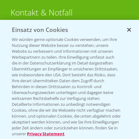
Kontakt & Notfall
Einsatz von Cookies
Beratung auf WhatsApp
T.
+49 (0)174 346 564 1
Wir würden gerne optionale Cookies verwenden, um Ihre
Nutzung dieser Website besser zu verstehen, unsere
Website zu verbessern und Informationen mit unseren
KONTAKT
Werbepartnern zu teilen. Ihre Einwilligung umfasst auch
die in der Datenschutzerklärung im Detail dargestellten
Übermittlungen an Empfänger in unsicheren Drittstaaten,
Hilfe in Notfällen
wie insbesondere den USA. Dort besteht das Risiko, dass
Ihre derart übermittelten Daten dem Zugriff durch
T.
+49 (0)214/30-20220
Behörden in diesen Drittstaaten zu Kontroll- und
Überwachungszwecken unterliegen und dagegen keine
wirksamen Rechtsbehelfe zur Verfügung stehen.
Detaillierte Informationen zu unbedingt notwendigen
Cookies, ohne die wir die Webseite nicht verfügbar machen
können, und optionalen Cookies, die unten abgelehnt oder
akzeptiert werden können, und wie Sie Ihre Einwilligungen
jeder Zeit ändern oder zurückziehen können, finden Sie in
Folgen Sie uns
unserer
Privacy Statement