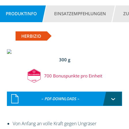
PRODUKTINFO
EINSATZEMPFEHLUNGEN
ZU
HERBIZID
300 g
700 Bonuspunkte pro Einheit
– PDF-DOWNLOADS –
Von Anfang an volle Kraft gegen Ungräser