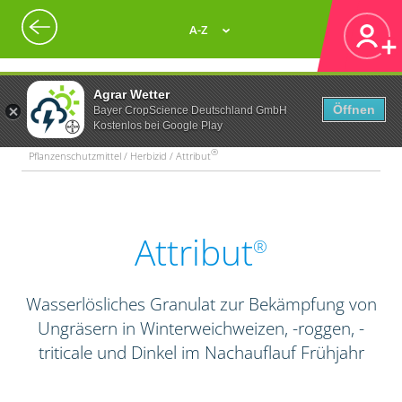
A-Z
Agrar Wetter
Öffnen
Bayer CropScience Deutschland GmbH
Kostenlos bei Google Play
®
Pflanzenschutzmittel / Herbizid / Attribut
Attribut
®
Wasserlösliches Granulat zur Bekämpfung von
Ungräsern in Winterweichweizen, -roggen, -
triticale und Dinkel im Nachauflauf Frühjahr