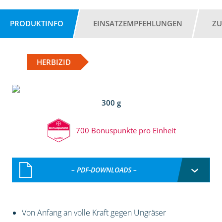
PRODUKTINFO
EINSATZEMPFEHLUNGEN
ZU
HERBIZID
300 g
700 Bonuspunkte pro Einheit
– PDF-DOWNLOADS –
Von Anfang an volle Kraft gegen Ungräser