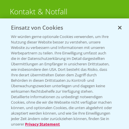
Kontakt & Notfall
Einsatz von Cookies
Beratung auf WhatsApp
T.
+49 (0)174 346 564 1
Wir würden gerne optionale Cookies verwenden, um Ihre
Nutzung dieser Website besser zu verstehen, unsere
Website zu verbessern und Informationen mit unseren
KONTAKT
Werbepartnern zu teilen. Ihre Einwilligung umfasst auch
die in der Datenschutzerklärung im Detail dargestellten
Übermittlungen an Empfänger in unsicheren Drittstaaten,
Hilfe in Notfällen
wie insbesondere den USA. Dort besteht das Risiko, dass
Ihre derart übermittelten Daten dem Zugriff durch
T.
+49 (0)214/30-20220
Behörden in diesen Drittstaaten zu Kontroll- und
Überwachungszwecken unterliegen und dagegen keine
wirksamen Rechtsbehelfe zur Verfügung stehen.
Detaillierte Informationen zu unbedingt notwendigen
Cookies, ohne die wir die Webseite nicht verfügbar machen
können, und optionalen Cookies, die unten abgelehnt oder
akzeptiert werden können, und wie Sie Ihre Einwilligungen
jeder Zeit ändern oder zurückziehen können, finden Sie in
Folgen Sie uns
unserer
Privacy Statement