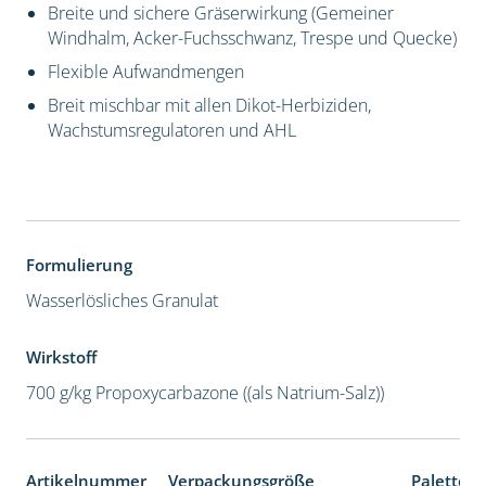
Breite und sichere Gräserwirkung (Gemeiner
Windhalm, Acker-Fuchsschwanz, Trespe und Quecke)
Flexible Aufwandmengen
Breit mischbar mit allen Dikot-Herbiziden,
Wachstumsregulatoren und AHL
Formulierung
Wasserlösliches Granulat
Wirkstoff
700 g/kg Propoxycarbazone ((als Natrium-Salz))
Artikelnummer
Verpackungsgröße
Palettene