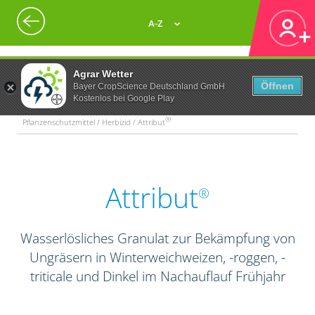
A-Z
Agrar Wetter
Öffnen
Bayer CropScience Deutschland GmbH
Kostenlos bei Google Play
®
Pflanzenschutzmittel / Herbizid / Attribut
Attribut
®
Wasserlösliches Granulat zur Bekämpfung von
Ungräsern in Winterweichweizen, -roggen, -
triticale und Dinkel im Nachauflauf Frühjahr