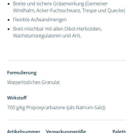
Breite und sichere Gräserwirkung (Gemeiner
Windhalm, Acker-Fuchsschwanz, Trespe und Quecke)
Flexible Aufwandmengen
Breit mischbar mit allen Dikot-Herbiziden,
Wachstumsregulatoren und AHL
Formulierung
Wasserlösliches Granulat
Wirkstoff
700 g/kg Propoxycarbazone ((als Natrium-Salz))
Artikelnummer
Verpackungsgröße
Palettene