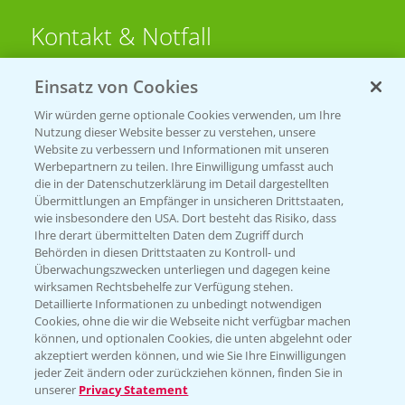
Kontakt & Notfall
Einsatz von Cookies
Beratung auf WhatsApp
T.
+49 (0)174 346 564 1
Wir würden gerne optionale Cookies verwenden, um Ihre
Nutzung dieser Website besser zu verstehen, unsere
Website zu verbessern und Informationen mit unseren
KONTAKT
Werbepartnern zu teilen. Ihre Einwilligung umfasst auch
die in der Datenschutzerklärung im Detail dargestellten
Übermittlungen an Empfänger in unsicheren Drittstaaten,
Hilfe in Notfällen
wie insbesondere den USA. Dort besteht das Risiko, dass
Ihre derart übermittelten Daten dem Zugriff durch
T.
+49 (0)214/30-20220
Behörden in diesen Drittstaaten zu Kontroll- und
Überwachungszwecken unterliegen und dagegen keine
wirksamen Rechtsbehelfe zur Verfügung stehen.
Detaillierte Informationen zu unbedingt notwendigen
Cookies, ohne die wir die Webseite nicht verfügbar machen
können, und optionalen Cookies, die unten abgelehnt oder
akzeptiert werden können, und wie Sie Ihre Einwilligungen
jeder Zeit ändern oder zurückziehen können, finden Sie in
Folgen Sie uns
unserer
Privacy Statement