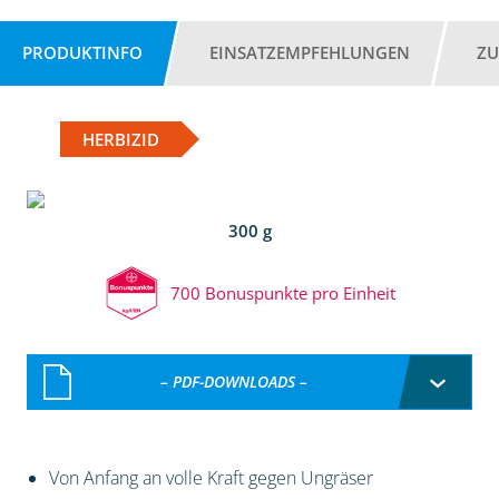
PRODUKTINFO
EINSATZEMPFEHLUNGEN
ZU
HERBIZID
300 g
700 Bonuspunkte pro Einheit
– PDF-DOWNLOADS –
Von Anfang an volle Kraft gegen Ungräser