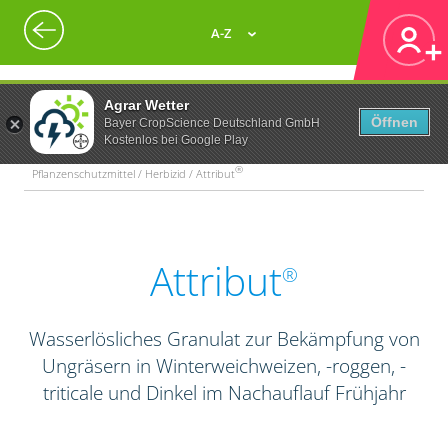
A-Z
Agrar Wetter
Öffnen
Bayer CropScience Deutschland GmbH
Kostenlos bei Google Play
®
Pflanzenschutzmittel / Herbizid / Attribut
Attribut
®
Wasserlösliches Granulat zur Bekämpfung von
Ungräsern in Winterweichweizen, -roggen, -
triticale und Dinkel im Nachauflauf Frühjahr