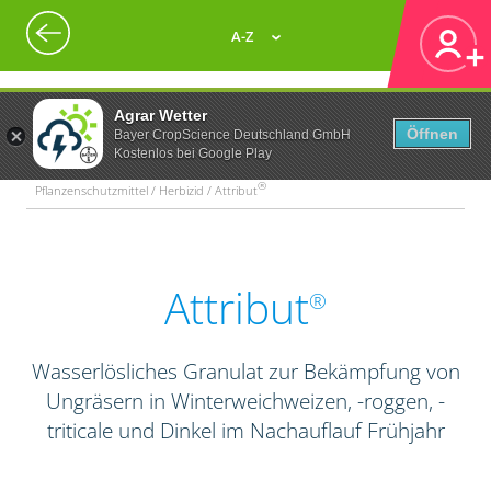
A-Z
Agrar Wetter
Öffnen
Bayer CropScience Deutschland GmbH
Kostenlos bei Google Play
®
Pflanzenschutzmittel / Herbizid / Attribut
Attribut
®
Wasserlösliches Granulat zur Bekämpfung von
Ungräsern in Winterweichweizen, -roggen, -
triticale und Dinkel im Nachauflauf Frühjahr