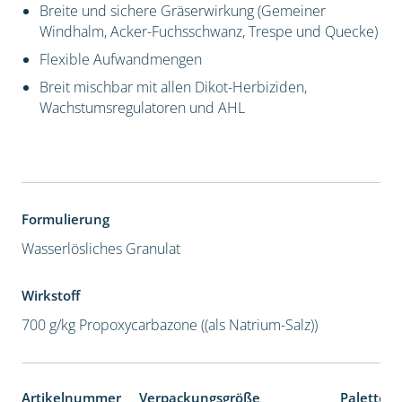
Breite und sichere Gräserwirkung (Gemeiner
Windhalm, Acker-Fuchsschwanz, Trespe und Quecke)
Flexible Aufwandmengen
Breit mischbar mit allen Dikot-Herbiziden,
Wachstumsregulatoren und AHL
Formulierung
Wasserlösliches Granulat
Wirkstoff
700 g/kg Propoxycarbazone ((als Natrium-Salz))
Artikelnummer
Verpackungsgröße
Palettene