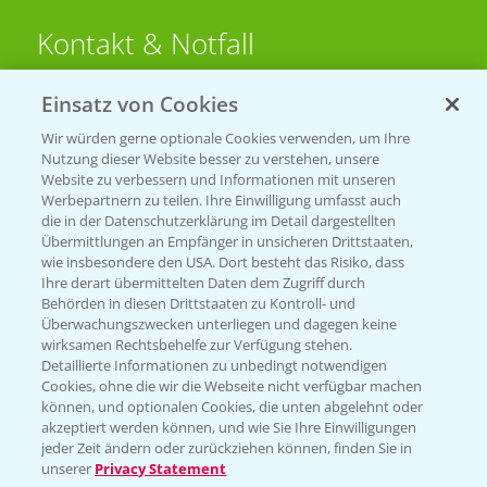
Kontakt & Notfall
Einsatz von Cookies
Beratung auf WhatsApp
T.
+49 (0)174 346 564 1
Wir würden gerne optionale Cookies verwenden, um Ihre
Nutzung dieser Website besser zu verstehen, unsere
Website zu verbessern und Informationen mit unseren
KONTAKT
Werbepartnern zu teilen. Ihre Einwilligung umfasst auch
die in der Datenschutzerklärung im Detail dargestellten
Übermittlungen an Empfänger in unsicheren Drittstaaten,
Hilfe in Notfällen
wie insbesondere den USA. Dort besteht das Risiko, dass
Ihre derart übermittelten Daten dem Zugriff durch
T.
+49 (0)214/30-20220
Behörden in diesen Drittstaaten zu Kontroll- und
Überwachungszwecken unterliegen und dagegen keine
wirksamen Rechtsbehelfe zur Verfügung stehen.
Detaillierte Informationen zu unbedingt notwendigen
Cookies, ohne die wir die Webseite nicht verfügbar machen
können, und optionalen Cookies, die unten abgelehnt oder
akzeptiert werden können, und wie Sie Ihre Einwilligungen
jeder Zeit ändern oder zurückziehen können, finden Sie in
Folgen Sie uns
unserer
Privacy Statement