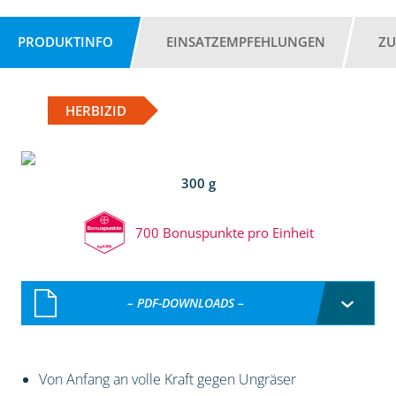
PRODUKTINFO
EINSATZEMPFEHLUNGEN
ZU
HERBIZID
300 g
700 Bonuspunkte pro Einheit
– PDF-DOWNLOADS –
Von Anfang an volle Kraft gegen Ungräser