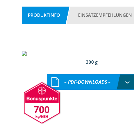
PRODUKTINFO
EINSATZEMPFEHLUNGEN
300 g
– PDF-DOWNLOADS –
700