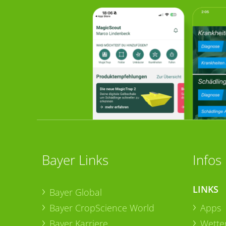
Bayer Links
Infos
LINKS
Bayer Global
Bayer CropScience World
Apps
Bayer Karriere
Wetter