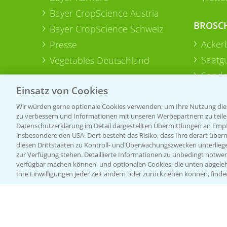
Bayer CropScience Austria
BROSC
Bayer CropScience Schweiz
Acker
Presse
Saatg
Vegetables Deutschland
Sonde
Einsatz von Cookies
Wir würden gerne optionale Cookies verwenden, um Ihre Nutzung dies
zu verbessern und Informationen mit unseren Werbepartnern zu teilen.
Datenschutzerklärung im Detail dargestellten Übermittlungen an Empfä
insbesondere den USA. Dort besteht das Risiko, dass Ihre derart über
diesen Drittstaaten zu Kontroll- und Überwachungszwecken unterlie
zur Verfügung stehen. Detaillierte Informationen zu unbedingt notwen
verfügbar machen können, und optionalen Cookies, die unten abgeleh
Ihre Einwilligungen jeder Zeit ändern oder zurückziehen können, finde