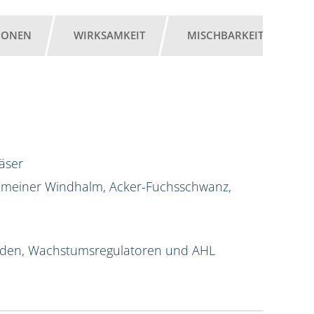
IONEN
WIRKSAMKEIT
MISCHBARKEIT
G
äser
Gemeiner Windhalm, Acker-Fuchsschwanz,
iziden, Wachstumsregulatoren und AHL