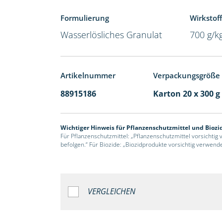
Formulierung
Wirkstoff
Wasserlösliches Granulat
700 g/k
Artikelnummer
Verpackungsgröße
88915186
Karton 20 x 300 g
Wichtiger Hinweis für Pflanzenschutzmittel und Biozi
Für Pflanzenschutzmittel: „Pflanzenschutzmittel vorsichtig
befolgen.“ Für Biozide: „Biozidprodukte vorsichtig verwend
VERGLEICHEN