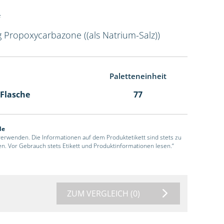
g Propoxycarbazone ((als Natrium-Salz))
Paletteneinheit
 Flasche
77
de
 verwenden. Die Informationen auf dem Produktetikett sind stets zu
en. Vor Gebrauch stets Etikett und Produktinformationen lesen.“
ZUM VERGLEICH
(0)