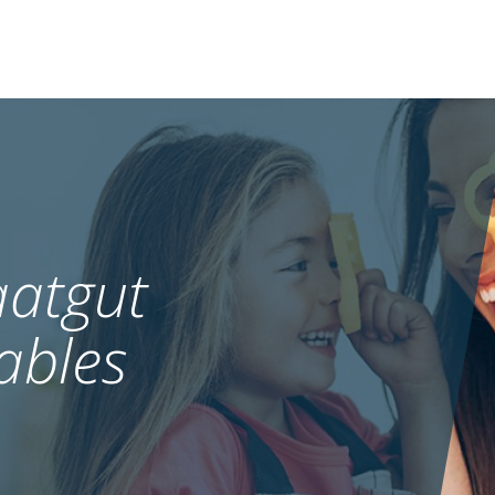
atgut
ables