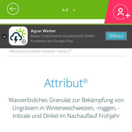
A-Z
Agrar Wetter
Öffnen
Bayer CropScience Deutschland GmbH
Kostenlos bei Google Play
®
Pflanzenschutzmittel / Herbizid / Attribut
Attribut
®
Wasserlösliches Granulat zur Bekämpfung von
Ungräsern in Winterweichweizen, -roggen, -
triticale und Dinkel im Nachauflauf Frühjahr