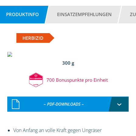
PRODUKTINFO
EINSATZEMPFEHLUNGEN
ZU
HERBIZID
300 g
700 Bonuspunkte pro Einheit
– PDF-DOWNLOADS –
Von Anfang an volle Kraft gegen Ungräser