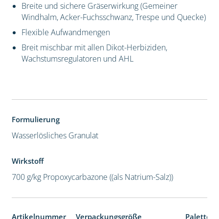
Breite und sichere Gräserwirkung (Gemeiner
Windhalm, Acker-Fuchsschwanz, Trespe und Quecke)
Flexible Aufwandmengen
Breit mischbar mit allen Dikot-Herbiziden,
Wachstumsregulatoren und AHL
Formulierung
Wasserlösliches Granulat
Wirkstoff
700 g/kg Propoxycarbazone ((als Natrium-Salz))
Artikelnummer
Verpackungsgröße
Palettene