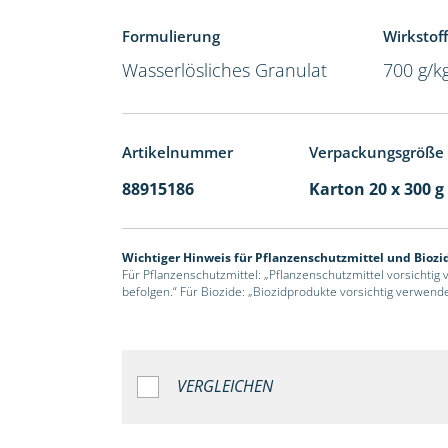
Formulierung
Wirkstoff
Wasserlösliches Granulat
700 g/k
Artikelnummer
Verpackungsgröße
88915186
Karton 20 x 300 g
Wichtiger Hinweis für Pflanzenschutzmittel und Biozi
Für Pflanzenschutzmittel: „Pflanzenschutzmittel vorsichtig
befolgen.“ Für Biozide: „Biozidprodukte vorsichtig verwend
VERGLEICHEN