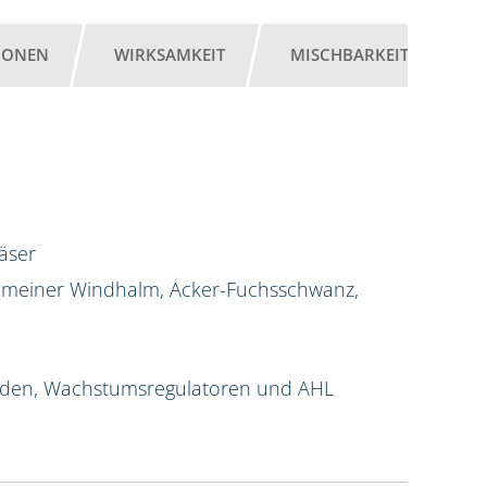
IONEN
WIRKSAMKEIT
MISCHBARKEIT
G
äser
Gemeiner Windhalm, Acker-Fuchsschwanz,
iziden, Wachstumsregulatoren und AHL