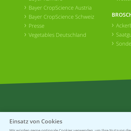
Bayer CropScience Austria
BROSC
Bayer CropScience Schweiz
Acker
Presse
Saatg
Vegetables Deutschland
Sonde
Einsatz von Cookies
Wir würden gerne optionale Cookies verwenden, um Ihre Nutzung dies