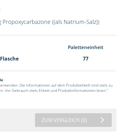
g Propoxycarbazone ((als Natrium-Salz))
Paletteneinheit
 Flasche
77
de
 verwenden. Die Informationen auf dem Produktetikett sind stets zu
en. Vor Gebrauch stets Etikett und Produktinformationen lesen.“
ZUM VERGLEICH
(0)