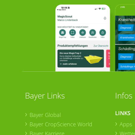
Bayer Links
Infos
LINKS
Bayer Global
Bayer CropScience World
Apps
Bayer Karriere
Wetter