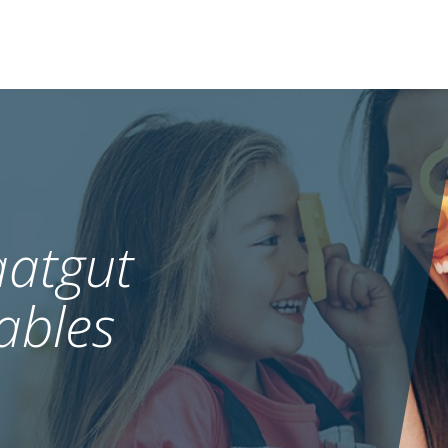
atgut
ables