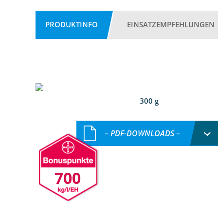
PRODUKTINFO
EINSATZEMPFEHLUNGEN
300 g
– PDF-DOWNLOADS –
700