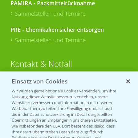
PAMIRA - Packmittelrücknahme
Sammelstellen und Termine
PRE - Chemikalien sicher entsorgen
Sammelstellen und Termine
Kontakt & Notfall
Einsatz von Cookies
Beratung auf WhatsApp
T.
+49 (0)174 346 564 1
Wir würden gerne optionale Cookies verwenden, um Ihre
Nutzung dieser Website besser zu verstehen, unsere
Website zu verbessern und Informationen mit unseren
KONTAKT
Werbepartnern zu teilen. Ihre Einwilligung umfasst auch
die in der Datenschutzerklärung im Detail dargestellten
Übermittlungen an Empfänger in unsicheren Drittstaaten,
Hilfe in Notfällen
wie insbesondere den USA. Dort besteht das Risiko, dass
Ihre derart übermittelten Daten dem Zugriff durch
T.
+49 (0)214/30-20220
Behörden in diesen Drittstaaten zu Kontroll- und