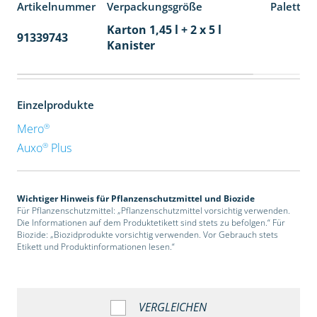
Artikelnummer
Verpackungsgröße
Paletten
Karton 1,45 l + 2 x 5 l
91339743
48
Kanister
Einzelprodukte
®
Mero
®
Auxo
Plus
Wichtiger Hinweis für Pflanzenschutzmittel und Biozide
Für Pflanzenschutzmittel: „Pflanzenschutzmittel vorsichtig verwenden.
Die Informationen auf dem Produktetikett sind stets zu befolgen.“ Für
Biozide: „Biozidprodukte vorsichtig verwenden. Vor Gebrauch stets
Etikett und Produktinformationen lesen.“
VERGLEICHEN