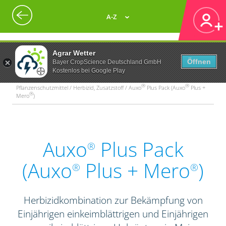
A-Z
Agrar Wetter
Öffnen
Bayer CropScience Deutschland GmbH
Kostenlos bei Google Play
®
®
Pflanzenschutzmittel / Herbizid, Zusatzstoff / Auxo
Plus Pack (Auxo
Plus +
®
Mero
)
Auxo
Plus Pack
®
(Auxo
Plus + Mero
)
®
®
Herbizidkombination zur Bekämpfung von
Einjährigen einkeimblättrigen und Einjährigen