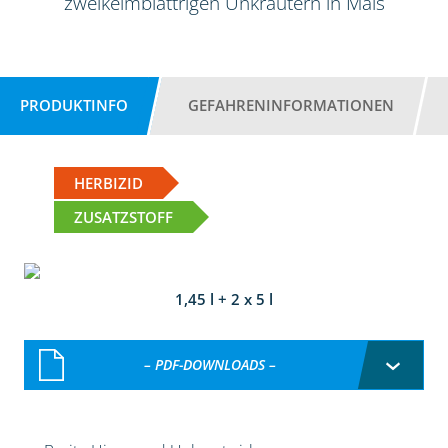
zweikeimblättrigen Unkräutern in Mais
PRODUKTINFO
GEFAHRENINFORMATIONEN
HERBIZID
ZUSATZSTOFF
1,45 l + 2 x 5 l
– PDF-DOWNLOADS –