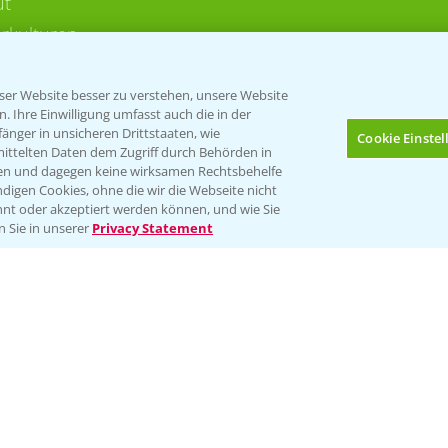
ut
rkulturen
er Website besser zu verstehen, unsere Website
 Ihre Einwilligung umfasst auch die in der
nger in unsicheren Drittstaaten, wie
Cookie Einste
mittelten Daten dem Zugriff durch Behörden in
gen und dagegen keine wirksamen Rechtsbehelfe
digen Cookies, ohne die wir die Webseite nicht
Folgen Sie uns
nt oder akzeptiert werden können, und wie Sie
Bis zu 4 Produkte vergleichen:
(noch 4)
n Sie in unserer
Privacy Statement
Impressum
Gebrauchshinweise