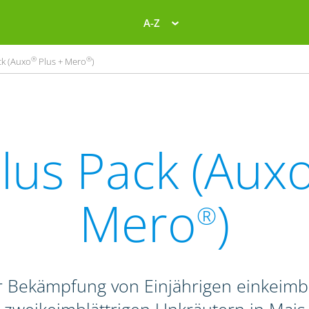
A-Z
®
®
ck (Auxo
Plus + Mero
)
lus Pack (Aux
Mero
)
®
 Bekämpfung von Einjährigen einkeimbl