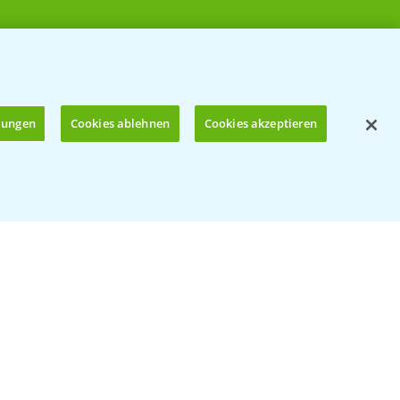
llungen
Cookies ablehnen
Cookies akzeptieren
Öffnen
© Bayer CropScience Deutschland GmbH