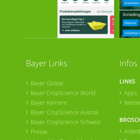
Bayer Links
Infos
LINKS
Bayer Global
Bayer CropScience World
Apps
Bayer Karriere
Wetter
Bayer CropScience Austria
BROSC
Bayer CropScience Schweiz
Acker
Presse