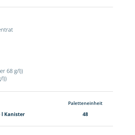
ntrat
r 68 g/l))
l))
Paletteneinheit
5 l Kanister
48