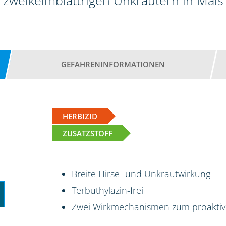
zweikeimblättrigen Unkräutern in Mais
GEFAHRENINFORMATIONEN
HERBIZID
ZUSATZSTOFF
Breite Hirse- und Unkrautwirkung
Terbuthylazin-frei
Zwei Wirkmechanismen zum proakti