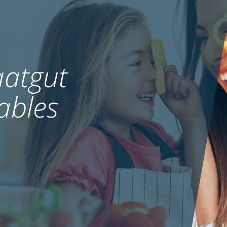
atgut
ables