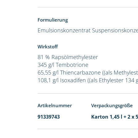
Formulierung
Emulsionskonzentrat
Suspensionskonze
Wirkstoff
81 % Rapsölmethylester
345 g/l Tembotrione
65,55 g/l Thiencarbazone ((als Methyleste
108,1 g/l Isoxadifen ((als Ethylester 134 g/
Artikelnummer
Verpackungsgröße
91339743
Karton 1,45 l + 2 x 