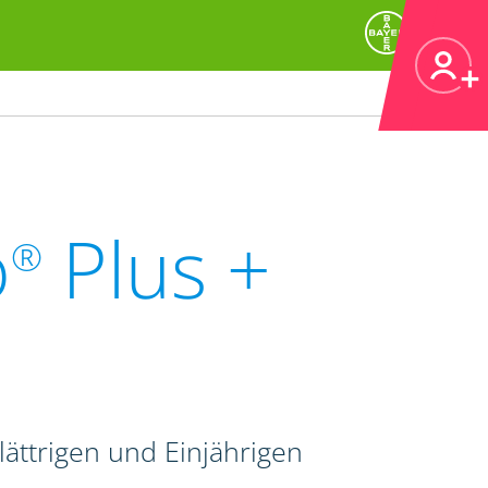
o
Plus +
®
ättrigen und Einjährigen