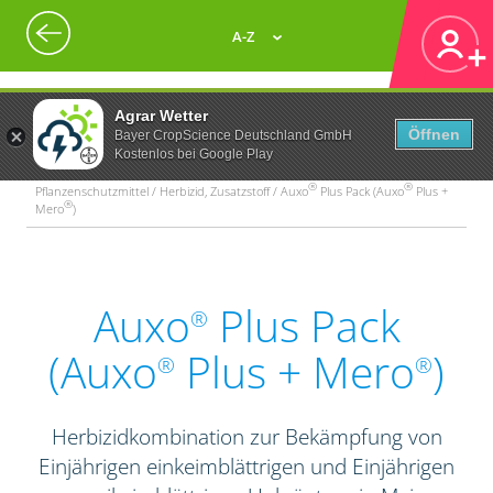
A-Z
Agrar Wetter
Öffnen
Bayer CropScience Deutschland GmbH
Kostenlos bei Google Play
®
®
Pflanzenschutzmittel / Herbizid, Zusatzstoff / Auxo
Plus Pack (Auxo
Plus +
®
Mero
)
Auxo
Plus Pack
®
(Auxo
Plus + Mero
)
®
®
Herbizidkombination zur Bekämpfung von
Einjährigen einkeimblättrigen und Einjährigen