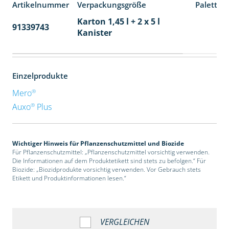
Artikelnummer
Verpackungsgröße
Paletten
Karton 1,45 l + 2 x 5 l
91339743
48
Kanister
Einzelprodukte
®
Mero
®
Auxo
Plus
Wichtiger Hinweis für Pflanzenschutzmittel und Biozide
Für Pflanzenschutzmittel: „Pflanzenschutzmittel vorsichtig verwenden.
Die Informationen auf dem Produktetikett sind stets zu befolgen.“ Für
Biozide: „Biozidprodukte vorsichtig verwenden. Vor Gebrauch stets
Etikett und Produktinformationen lesen.“
VERGLEICHEN