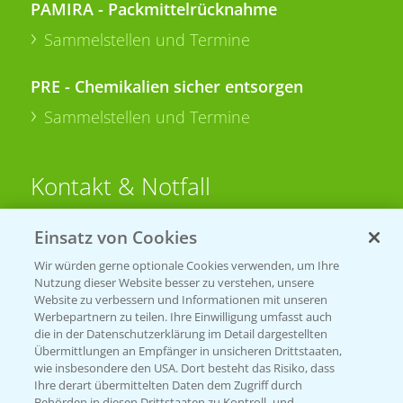
PAMIRA - Packmittelrücknahme
Sammelstellen und Termine
PRE - Chemikalien sicher entsorgen
Sammelstellen und Termine
Kontakt & Notfall
Einsatz von Cookies
Beratung auf WhatsApp
T.
+49 (0)174 346 564 1
Wir würden gerne optionale Cookies verwenden, um Ihre
Nutzung dieser Website besser zu verstehen, unsere
Website zu verbessern und Informationen mit unseren
KONTAKT
Werbepartnern zu teilen. Ihre Einwilligung umfasst auch
die in der Datenschutzerklärung im Detail dargestellten
Übermittlungen an Empfänger in unsicheren Drittstaaten,
Hilfe in Notfällen
wie insbesondere den USA. Dort besteht das Risiko, dass
Ihre derart übermittelten Daten dem Zugriff durch
T.
+49 (0)214/30-20220
Behörden in diesen Drittstaaten zu Kontroll- und