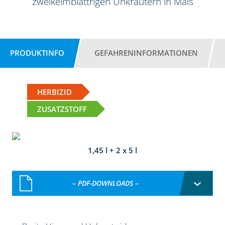
zweikeimblättrigen Unkräutern in Mais
PRODUKTINFO
GEFAHRENINFORMATIONEN
HERBIZID
ZUSATZSTOFF
1,45 l + 2 x 5 l
– PDF-DOWNLOADS –