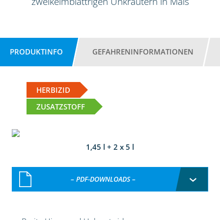
zweikeimblättrigen Unkräutern in Mais
PRODUKTINFO
GEFAHRENINFORMATIONEN
HERBIZID
ZUSATZSTOFF
1,45 l + 2 x 5 l
– PDF-DOWNLOADS –