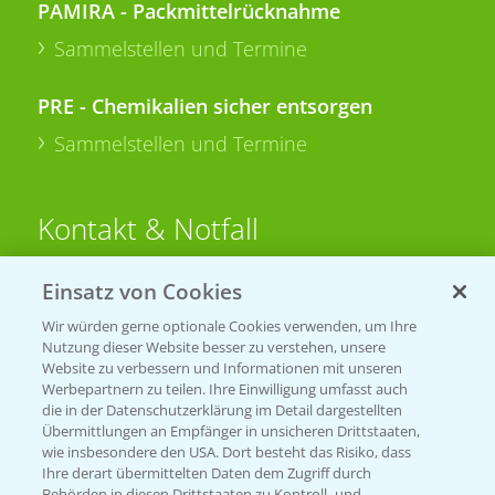
PAMIRA - Packmittelrücknahme
Sammelstellen und Termine
PRE - Chemikalien sicher entsorgen
Sammelstellen und Termine
Kontakt & Notfall
Einsatz von Cookies
Beratung auf WhatsApp
T.
+49 (0)174 346 564 1
Wir würden gerne optionale Cookies verwenden, um Ihre
Nutzung dieser Website besser zu verstehen, unsere
Website zu verbessern und Informationen mit unseren
KONTAKT
Werbepartnern zu teilen. Ihre Einwilligung umfasst auch
die in der Datenschutzerklärung im Detail dargestellten
Übermittlungen an Empfänger in unsicheren Drittstaaten,
Hilfe in Notfällen
wie insbesondere den USA. Dort besteht das Risiko, dass
Ihre derart übermittelten Daten dem Zugriff durch
T.
+49 (0)214/30-20220
Behörden in diesen Drittstaaten zu Kontroll- und