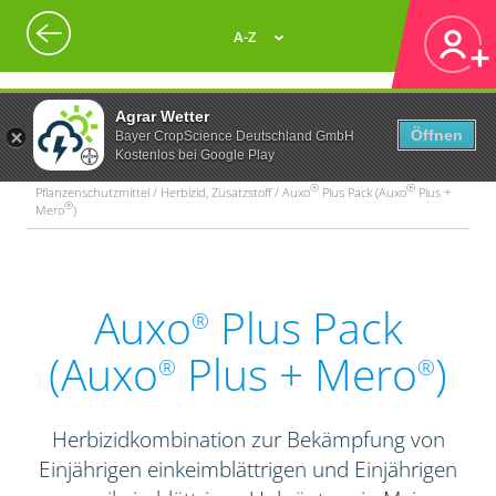
A-Z
Agrar Wetter
Öffnen
Bayer CropScience Deutschland GmbH
Kostenlos bei Google Play
®
®
Pflanzenschutzmittel / Herbizid, Zusatzstoff / Auxo
Plus Pack (Auxo
Plus +
®
Mero
)
Auxo
Plus Pack
®
(Auxo
Plus + Mero
)
®
®
Herbizidkombination zur Bekämpfung von
Einjährigen einkeimblättrigen und Einjährigen