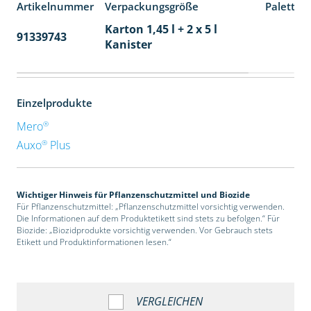
Artikelnummer
Verpackungsgröße
Paletten
Karton 1,45 l + 2 x 5 l
91339743
48
Kanister
Einzelprodukte
®
Mero
®
Auxo
Plus
Wichtiger Hinweis für Pflanzenschutzmittel und Biozide
Für Pflanzenschutzmittel: „Pflanzenschutzmittel vorsichtig verwenden.
Die Informationen auf dem Produktetikett sind stets zu befolgen.“ Für
Biozide: „Biozidprodukte vorsichtig verwenden. Vor Gebrauch stets
Etikett und Produktinformationen lesen.“
VERGLEICHEN