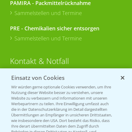
PAMIRA - Packmittelrücknahme
Sammelstellen und Termine
PRE - Chemikalien sicher entsorgen
Sammelstellen und Termine
Kontakt & Notfall
Einsatz von Cookies
Beratung auf WhatsApp
T.
+49 (0)174 346 564 1
Wir würden gerne optionale Cookies verwenden, um Ihre
Nutzung dieser Website besser zu verstehen, unsere
Website zu verbessern und Informationen mit unseren
KONTAKT
Werbepartnern zu teilen. Ihre Einwilligung umfasst auch
die in der Datenschutzerklärung im Detail dargestellten
Übermittlungen an Empfänger in unsicheren Drittstaaten,
Hilfe in Notfällen
wie insbesondere den USA. Dort besteht das Risiko, dass
Ihre derart übermittelten Daten dem Zugriff durch
T.
+49 (0)214/30-20220
Behörden in diesen Drittstaaten zu Kontroll- und