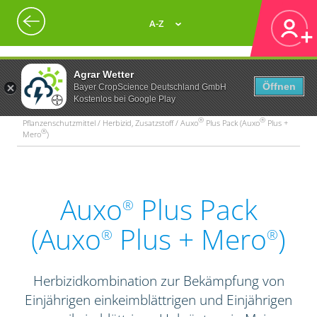
A-Z
Agrar Wetter
Öffnen
Bayer CropScience Deutschland GmbH
Kostenlos bei Google Play
®
®
Pflanzenschutzmittel / Herbizid, Zusatzstoff / Auxo
Plus Pack (Auxo
Plus +
®
Mero
)
Auxo
Plus Pack
®
(Auxo
Plus + Mero
)
®
®
Herbizidkombination zur Bekämpfung von
Einjährigen einkeimblättrigen und Einjährigen