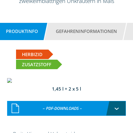
zweikeimblättrigen Unkräutern in Mais
PRODUKTINFO
GEFAHRENINFORMATIONEN
HERBIZID
ZUSATZSTOFF
1,45 l + 2 x 5 l
– PDF-DOWNLOADS –