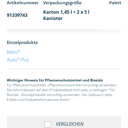
Artikelnummer
Verpackungsgröße
Paletten
Karton 1,45 l + 2 x 5 l
91339743
48
Kanister
Einzelprodukte
®
Mero
®
Auxo
Plus
Wichtiger Hinweis für Pflanzenschutzmittel und Biozide
Für Pflanzenschutzmittel: „Pflanzenschutzmittel vorsichtig verwenden.
Die Informationen auf dem Produktetikett sind stets zu befolgen.“ Für
Biozide: „Biozidprodukte vorsichtig verwenden. Vor Gebrauch stets
Etikett und Produktinformationen lesen.“
VERGLEICHEN