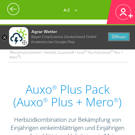
A-Z
Agrar Wetter
Öffnen
Bayer CropScience Deutschland GmbH
Kostenlos bei Google Play
®
®
Pflanzenschutzmittel / Herbizid, Zusatzstoff / Auxo
Plus Pack (Auxo
Plus +
®
Mero
)
Auxo
Plus Pack
®
(Auxo
Plus + Mero
)
®
®
Herbizidkombination zur Bekämpfung von
Einjährigen einkeimblättrigen und Einjährigen