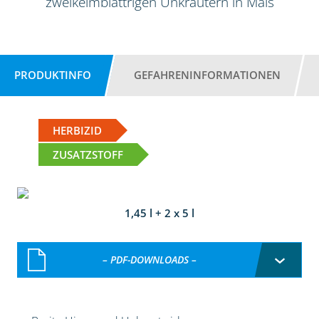
zweikeimblättrigen Unkräutern in Mais
PRODUKTINFO
GEFAHRENINFORMATIONEN
HERBIZID
ZUSATZSTOFF
1,45 l + 2 x 5 l
– PDF-DOWNLOADS –