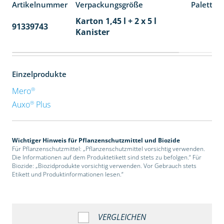
Artikelnummer
Verpackungsgröße
Paletten
Karton 1,45 l + 2 x 5 l
91339743
48
Kanister
Einzelprodukte
®
Mero
®
Auxo
Plus
Wichtiger Hinweis für Pflanzenschutzmittel und Biozide
Für Pflanzenschutzmittel: „Pflanzenschutzmittel vorsichtig verwenden.
Die Informationen auf dem Produktetikett sind stets zu befolgen.“ Für
Biozide: „Biozidprodukte vorsichtig verwenden. Vor Gebrauch stets
Etikett und Produktinformationen lesen.“
VERGLEICHEN