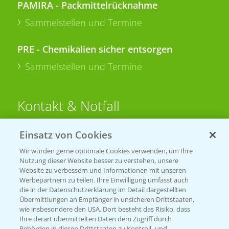
PAMIRA - Packmittelrücknahme
Sammelstellen und Termine
PRE - Chemikalien sicher entsorgen
Sammelstellen und Termine
Kontakt & Notfall
Einsatz von Cookies
Beratung auf WhatsApp
T.
+49 (0)174 346 564 1
Wir würden gerne optionale Cookies verwenden, um Ihre
Nutzung dieser Website besser zu verstehen, unsere
Website zu verbessern und Informationen mit unseren
KONTAKT
Werbepartnern zu teilen. Ihre Einwilligung umfasst auch
die in der Datenschutzerklärung im Detail dargestellten
Übermittlungen an Empfänger in unsicheren Drittstaaten,
Hilfe in Notfällen
wie insbesondere den USA. Dort besteht das Risiko, dass
Ihre derart übermittelten Daten dem Zugriff durch
T.
+49 (0)214/30-20220
Behörden in diesen Drittstaaten zu Kontroll- und